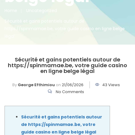
Home
Uncategorized
Sécurité et gains potentiels autour de
https://spinmamae.be, votre guide casino en ligne belge
légal
Sécurité et gains potentiels autour de
https://spinmamae.be, votre guide casino
en ligne belge légal
By
George Efthimiou
on
21/06/2026
43 Views
No Comments
Sécurité et gains potentiels autour
de https://spinmamae.be, votre
guide casino en ligne belge légal