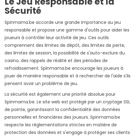
Le Jeu Responsable et la
Sécurité
Spinmama.be accorde une grande importance au jeu
responsable et propose une gamme d'outils pour aider les
joueurs à contrôler leur activité de jeu. Ces outils
comprennent des limites de dépôt, des limites de perte,
des limites de session, la possibilité de s'auto-exclure du
casino, des rappels de réalité et des périodes de
refroidissement. Spinmama.be encourage les joueurs à
jouer de manière responsable et à rechercher de l'aide s'ils
pensent avoir un problème de jeu.
La sécurité est également une priorité absolue pour
Spinmama.be. Le site web est protégé par un cryptage SSL
de pointe, garantissant la confidentialité des données
personnelles et financières des joueurs. Spinmama.be
respecte les réglementations strictes en matière de
protection des données et s'engage à protéger ses clients