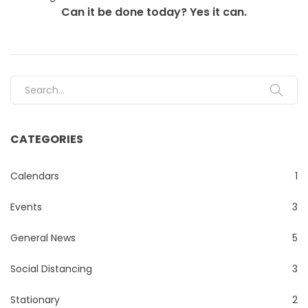
Can it be done today? Yes it can.
Search for:
CATEGORIES
Calendars
1
Events
3
General News
5
Social Distancing
3
Stationary
2