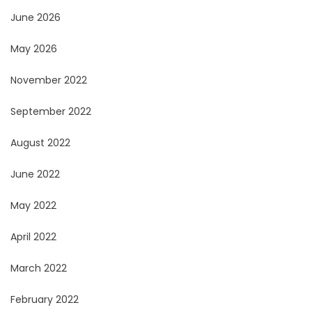
June 2026
May 2026
November 2022
September 2022
August 2022
June 2022
May 2022
April 2022
March 2022
February 2022