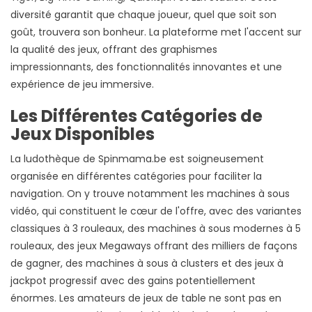
diversité garantit que chaque joueur, quel que soit son
goût, trouvera son bonheur. La plateforme met l'accent sur
la qualité des jeux, offrant des graphismes
impressionnants, des fonctionnalités innovantes et une
expérience de jeu immersive.
Les Différentes Catégories de
Jeux Disponibles
La ludothèque de Spinmama.be est soigneusement
organisée en différentes catégories pour faciliter la
navigation. On y trouve notamment les machines à sous
vidéo, qui constituent le cœur de l'offre, avec des variantes
classiques à 3 rouleaux, des machines à sous modernes à 5
rouleaux, des jeux Megaways offrant des milliers de façons
de gagner, des machines à sous à clusters et des jeux à
jackpot progressif avec des gains potentiellement
énormes. Les amateurs de jeux de table ne sont pas en