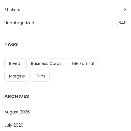
Stickers
3
Uncategorized
1,649
TAGS
Bleed
Business Cards
File Format
Margins
Trim
ARCHIVES
August 2026
July 2026