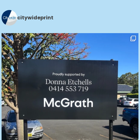
citywideprint