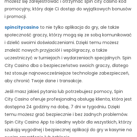
możesz się zarejestrować i otrzymać spin city casino kod
promocyjny, który daje Ci dostęp do wyjątkowych bonusów
i promocji.
spincitycasino
to nie tylko aplikacja do gry, ale także
społeczność graczy, którzy mogą się ze sobą komunikować
i dzielić swoimi doświadczeniami. Dzięki temu możesz
znaleźć nowych przyjaciół i współgraczy, a także
uczestniczyć w turniejach i wydarzeniach specjalnych. Spin
City Casino dba o bezpieczeństwo swoich graczy, dlatego
też stosuje najnowocześniejsze technologie zabezpieczeń,
aby chronić Twoje dane i transakcje.
Jeśli masz jakieś pytania lub potrzebujesz pomocy, Spin
City Casino oferuje profesjonalną obsługę klienta, która jest
dostępna 24 godziny na dobę, 7 dni w tygodniu. Dzięki
temu możesz grać bezpiecznie i bez żadnych problemów.
Spin City Casino App to idealny wybór dla wszystkich, którzy
szukają wygodnej i bezpiecznej aplikacji do gry w kasynie na