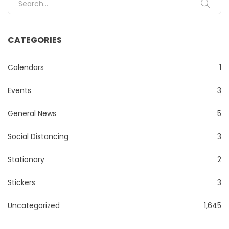
CATEGORIES
Calendars
1
Events
3
General News
5
Social Distancing
3
Stationary
2
Stickers
3
Uncategorized
1,645