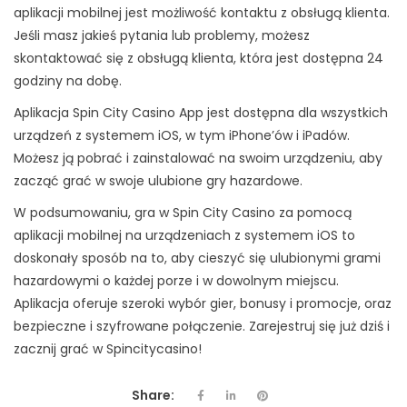
aplikacji mobilnej jest możliwość kontaktu z obsługą klienta.
Jeśli masz jakieś pytania lub problemy, możesz
skontaktować się z obsługą klienta, która jest dostępna 24
godziny na dobę.
Aplikacja Spin City Casino App jest dostępna dla wszystkich
urządzeń z systemem iOS, w tym iPhone’ów i iPadów.
Możesz ją pobrać i zainstalować na swoim urządzeniu, aby
zacząć grać w swoje ulubione gry hazardowe.
W podsumowaniu, gra w Spin City Casino za pomocą
aplikacji mobilnej na urządzeniach z systemem iOS to
doskonały sposób na to, aby cieszyć się ulubionymi grami
hazardowymi o każdej porze i w dowolnym miejscu.
Aplikacja oferuje szeroki wybór gier, bonusy i promocje, oraz
bezpieczne i szyfrowane połączenie. Zarejestruj się już dziś i
zacznij grać w Spincitycasino!
Share: