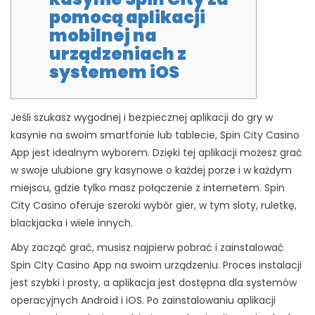
pomocą aplikacji
mobilnej na
urządzeniach z
systemem iOS
Jeśli szukasz wygodnej i bezpiecznej aplikacji do gry w
kasynie na swoim smartfonie lub tablecie, Spin City Casino
App jest idealnym wyborem. Dzięki tej aplikacji możesz grać
w swoje ulubione gry kasynowe o każdej porze i w każdym
miejscu, gdzie tylko masz połączenie z internetem. Spin
City Casino oferuje szeroki wybór gier, w tym sloty, ruletkę,
blackjacka i wiele innych.
Aby zacząć grać, musisz najpierw pobrać i zainstalować
Spin City Casino App na swoim urządzeniu. Proces instalacji
jest szybki i prosty, a aplikacja jest dostępna dla systemów
operacyjnych Android i iOS. Po zainstalowaniu aplikacji