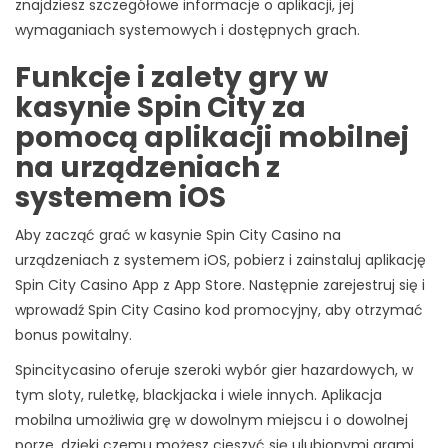
znajdziesz szczegółowe informacje o aplikacji, jej
wymaganiach systemowych i dostępnych grach.
Funkcje i zalety gry w
kasynie Spin City za
pomocą aplikacji mobilnej
na urządzeniach z
systemem iOS
Aby zacząć grać w kasynie Spin City Casino na
urządzeniach z systemem iOS, pobierz i zainstaluj aplikację
Spin City Casino App z App Store. Następnie zarejestruj się i
wprowadź Spin City Casino kod promocyjny, aby otrzymać
bonus powitalny.
Spincitycasino oferuje szeroki wybór gier hazardowych, w
tym sloty, ruletkę, blackjacka i wiele innych. Aplikacja
mobilna umożliwia grę w dowolnym miejscu i o dowolnej
porze, dzięki czemu możesz cieszyć się ulubionymi grami