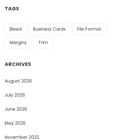
TAGS
Bleed
Business Cards
File Format
Margins
Trim
ARCHIVES
August 2026
July 2026
June 2026
May 2026
November 2022