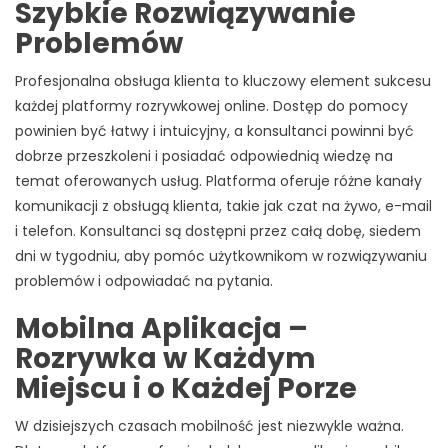
Szybkie Rozwiązywanie
Problemów
Profesjonalna obsługa klienta to kluczowy element sukcesu
każdej platformy rozrywkowej online. Dostęp do pomocy
powinien być łatwy i intuicyjny, a konsultanci powinni być
dobrze przeszkoleni i posiadać odpowiednią wiedzę na
temat oferowanych usług. Platforma oferuje różne kanały
komunikacji z obsługą klienta, takie jak czat na żywo, e-mail
i telefon. Konsultanci są dostępni przez całą dobę, siedem
dni w tygodniu, aby pomóc użytkownikom w rozwiązywaniu
problemów i odpowiadać na pytania.
Mobilna Aplikacja –
Rozrywka w Każdym
Miejscu i o Każdej Porze
W dzisiejszych czasach mobilność jest niezwykle ważna.