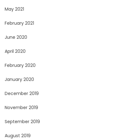
May 2021
February 2021
June 2020
April 2020
February 2020
January 2020
December 2019
November 2019
September 2019
August 2019