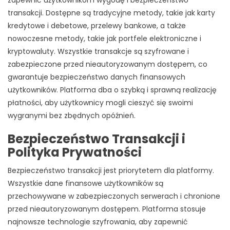
zapewnić użytkownikom wygodę i bezpieczeństwo
transakcji. Dostępne są tradycyjne metody, takie jak karty
kredytowe i debetowe, przelewy bankowe, a także
nowoczesne metody, takie jak portfele elektroniczne i
kryptowaluty. Wszystkie transakcje są szyfrowane i
zabezpieczone przed nieautoryzowanym dostępem, co
gwarantuje bezpieczeństwo danych finansowych
użytkowników. Platforma dba o szybką i sprawną realizację
płatności, aby użytkownicy mogli cieszyć się swoimi
wygranymi bez zbędnych opóźnień.
Bezpieczeństwo Transakcji i
Polityka Prywatności
Bezpieczeństwo transakcji jest priorytetem dla platformy.
Wszystkie dane finansowe użytkowników są
przechowywane w zabezpieczonych serwerach i chronione
przed nieautoryzowanym dostępem. Platforma stosuje
najnowsze technologie szyfrowania, aby zapewnić