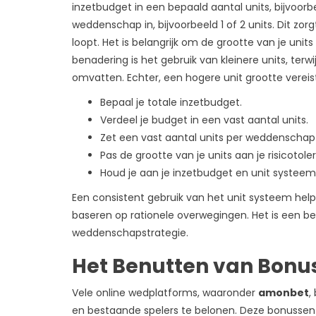
inzetbudget in een bepaald aantal units, bijvoorbe
weddenschap in, bijvoorbeeld 1 of 2 units. Dit zorgt
loopt. Het is belangrijk om de grootte van je unit
benadering is het gebruik van kleinere units, ter
omvatten. Echter, een hogere unit grootte vereist
Bepaal je totale inzetbudget.
Verdeel je budget in een vast aantal units.
Zet een vast aantal units per weddenschap 
Pas de grootte van je units aan je risicotole
Houd je aan je inzetbudget en unit systeem
Een consistent gebruik van het unit systeem help
baseren op rationele overwegingen. Het is een b
weddenschapstrategie.
Het Benutten van Bonu
Vele online wedplatforms, waaronder
amonbet
,
en bestaande spelers te belonen. Deze bonusse