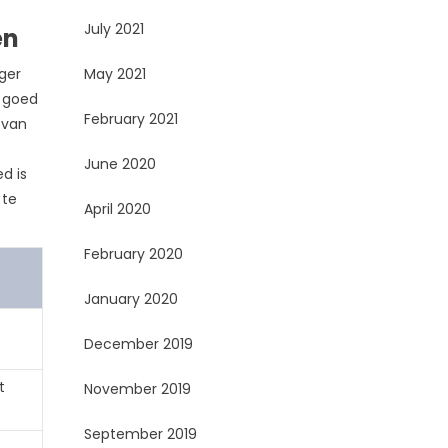
July 2021
en
ger
May 2021
n goed
February 2021
 van
June 2020
d is
 te
April 2020
February 2020
January 2020
December 2019
t
November 2019
September 2019