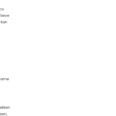
ico
atieve
s kan
rzame
rekken
sen,