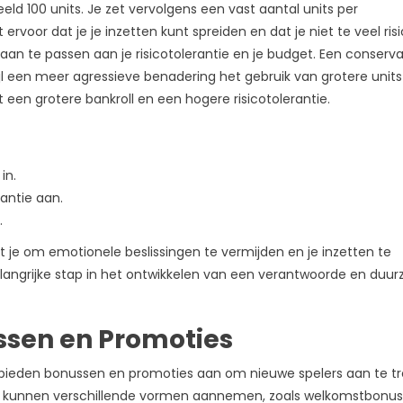
eld 100 units. Je zet vervolgens een vast aantal units per
 ervoor dat je je inzetten kunt spreiden en dat je niet te veel ris
s aan te passen aan je risicotolerantie en je budget. Een conserv
wijl een meer agressieve benadering het gebruik van grotere unit
 een grotere bankroll en een hogere risicotolerantie.
in.
rantie aan.
.
t je om emotionele beslissingen te vermijden en je inzetten te
elangrijke stap in het ontwikkelen van een verantwoorde en duu
ssen en Promoties
 bieden bonussen en promoties aan om nieuwe spelers aan te t
n kunnen verschillende vormen aannemen, zoals welkomstbonus