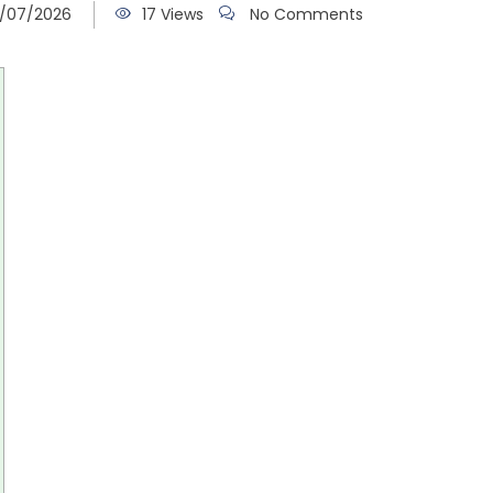
/07/2026
17 Views
No Comments