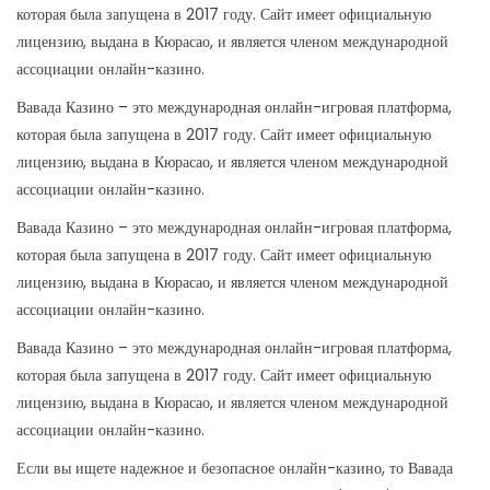
которая была запущена в 2017 году. Сайт имеет официальную
лицензию, выдана в Кюрасао, и является членом международной
ассоциации онлайн-казино.
Вавада Казино – это международная онлайн-игровая платформа,
которая была запущена в 2017 году. Сайт имеет официальную
лицензию, выдана в Кюрасао, и является членом международной
ассоциации онлайн-казино.
Вавада Казино – это международная онлайн-игровая платформа,
которая была запущена в 2017 году. Сайт имеет официальную
лицензию, выдана в Кюрасао, и является членом международной
ассоциации онлайн-казино.
Вавада Казино – это международная онлайн-игровая платформа,
которая была запущена в 2017 году. Сайт имеет официальную
лицензию, выдана в Кюрасао, и является членом международной
ассоциации онлайн-казино.
Если вы ищете надежное и безопасное онлайн-казино, то Вавада