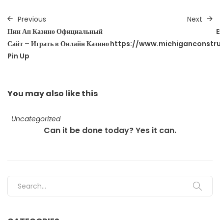
Previous
Next
Пин Ап Казино Официальный
E
Сайт – Играть в Онлайн Казино
https://www.michiganconstr
Pin Up
You may also
like this
Uncategorized
Can it be done today? Yes it can.
Search for: