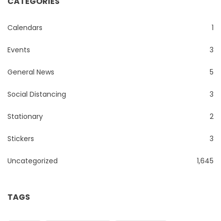
CATEGORIES
Calendars
1
Events
3
General News
5
Social Distancing
3
Stationary
2
Stickers
3
Uncategorized
1,645
TAGS