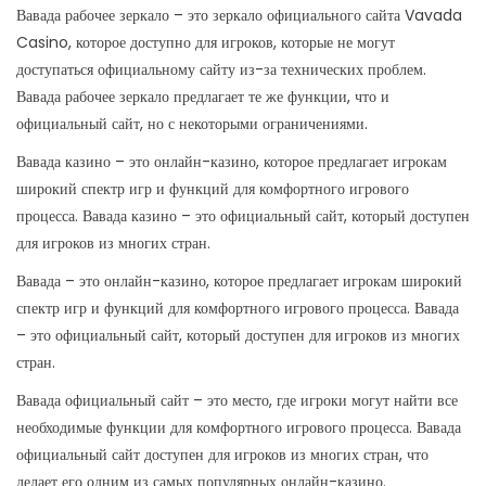
Вавада рабочее зеркало – это зеркало официального сайта Vavada
Casino, которое доступно для игроков, которые не могут
доступаться официальному сайту из-за технических проблем.
Вавада рабочее зеркало предлагает те же функции, что и
официальный сайт, но с некоторыми ограничениями.
Вавада казино – это онлайн-казино, которое предлагает игрокам
широкий спектр игр и функций для комфортного игрового
процесса. Вавада казино – это официальный сайт, который доступен
для игроков из многих стран.
Вавада – это онлайн-казино, которое предлагает игрокам широкий
спектр игр и функций для комфортного игрового процесса. Вавада
– это официальный сайт, который доступен для игроков из многих
стран.
Вавада официальный сайт – это место, где игроки могут найти все
необходимые функции для комфортного игрового процесса. Вавада
официальный сайт доступен для игроков из многих стран, что
делает его одним из самых популярных онлайн-казино.