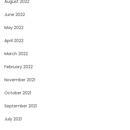
August 2022
June 2022
May 2022
April 2022
March 2022
February 2022
November 2021
October 2021
September 2021
July 2021