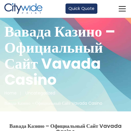
Quick Quote
Вавада Казино –
Официальный
Сайт Vavada
Casino
Home
Uncategorized
Вавада Казино – Официальный Сайт Vavada Casino
Вавада Казино – Официальный Сайт Vavada