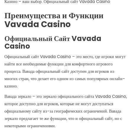
Казино – ваш выбор. Официальный сайт Vavada Casino
Преимущества и Функции
Vavada Casino
Официальный Сайт Vavada
Casino
Официальный сайт Vavada Casino – это место, где игроки могут
найти все необходимые функции для комфортного игрового
процесса. Вавада официальный сайт доступен для игроков из
многих стран, что делает его одним из самых популярных онлайн-
казино.
Вавада зеркало – это зеркало официального сайта Vavada Casino,
которое доступно для игроков, которые не могут доступаться
официальному сайту из-за географических ограничений. Вавада
зеркало предлагает те же функции, что и официальный сайт, но с
некоторыми ограничениями.