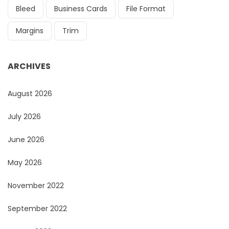
Bleed
Business Cards
File Format
Margins
Trim
ARCHIVES
August 2026
July 2026
June 2026
May 2026
November 2022
September 2022