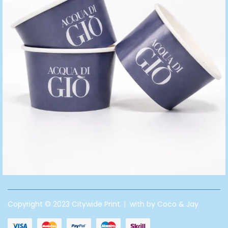
Copyright © 2023 Citywide Print. | with by Coco & Jay