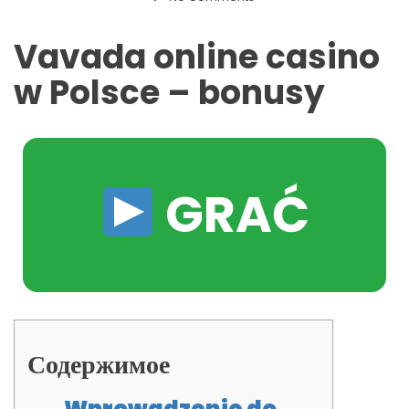
Vavada online casino
w Polsce – bonusy
GRAĆ
Содержимое
Wprowadzenie do