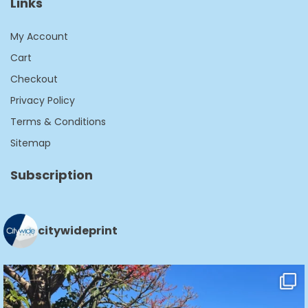
Links
My Account
Cart
Checkout
Privacy Policy
Terms & Conditions
Sitemap
Subscription
citywideprint