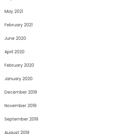
May 2021
February 2021
June 2020
April 2020
February 2020
January 2020
December 2019
November 2019
September 2019
August 2019