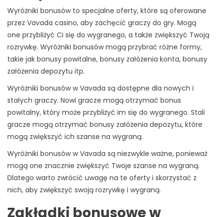
Wyróżniki bonusów to specjalne oferty, które są oferowane
przez Vavada casino, aby zachęcić graczy do gry. Mogą
one przybliżyć Ci się do wygranego, a także zwiększyć Twoją
rozrywkę. Wyróżniki bonusów mogą przybrać różne formy,
takie jak bonusy powitalne, bonusy załóżenia konta, bonusy
załóżenia depozytu itp.
Wyróżniki bonusów w Vavada są dostępne dla nowych i
stałych graczy. Nowi gracze mogą otrzymać bonus
powitalny, który może przybliżyć im się do wygranego. Stali
gracze mogą otrzymać bonusy załóżenia depozytu, które
mogą zwiększyć ich szanse na wygraną.
Wyróżniki bonusów w Vavada są niezwykle ważne, ponieważ
mogą one znacznie zwiększyć Twoje szanse na wygraną.
Dlatego warto zwrócić uwagę na te oferty i skorzystać z
nich, aby zwiększyć swoją rozrywkę i wygraną.
Zakładki bonusowe w