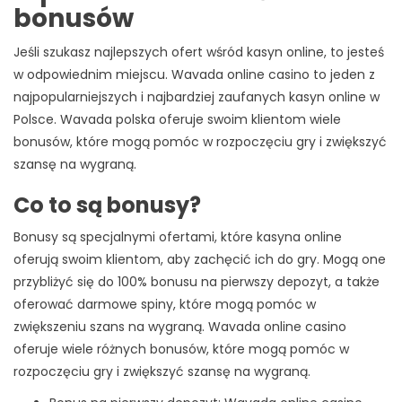
bonusów
Jeśli szukasz najlepszych ofert wśród kasyn online, to jesteś
w odpowiednim miejscu. Wavada online casino to jeden z
najpopularniejszych i najbardziej zaufanych kasyn online w
Polsce. Wavada polska oferuje swoim klientom wiele
bonusów, które mogą pomóc w rozpoczęciu gry i zwiększyć
szansę na wygraną.
Co to są bonusy?
Bonusy są specjalnymi ofertami, które kasyna online
oferują swoim klientom, aby zachęcić ich do gry. Mogą one
przybliżyć się do 100% bonusu na pierwszy depozyt, a także
oferować darmowe spiny, które mogą pomóc w
zwiększeniu szans na wygraną. Wavada online casino
oferuje wiele różnych bonusów, które mogą pomóc w
rozpoczęciu gry i zwiększyć szansę na wygraną.