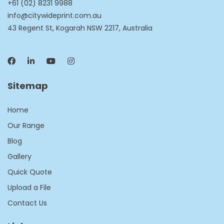
+61 (02) 8231 9988
info@citywideprint.com.au
43 Regent St, Kogarah NSW 2217, Australia
Sitemap
Home
Our Range
Blog
Gallery
Quick Quote
Upload a File
Contact Us