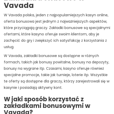
Vavada
W Vavada polska, jeden z najpopularniejszych kasyn online,
oferta bonusowa jest jednym z najważniejszych aspektów,
które przyciągają graczy. Zakładki bonusowe są specjalnymi
ofertami, które kasyno oferuje swoim klientom, aby je
zachęcić do gry i zwiększyć ich satysfakcję z korzystania z
usług.
W Vavada, zakładki bonusowe są dostępne w różnych
formach, takich jak bonusy powitalne, bonusy na depozyty,
bonusy na wygrane itp. Czasami, kasyno oferuje również
specjalne promocje, takie jak turnieje, loterie itp. Wszystkie
te oferty są dostępne dla graczy, którzy zarejestrowali się w
kasynie i posiadają aktywny kont.
W jaki sposób korzystać z
zakładkami bonusowymi w
Vavada?