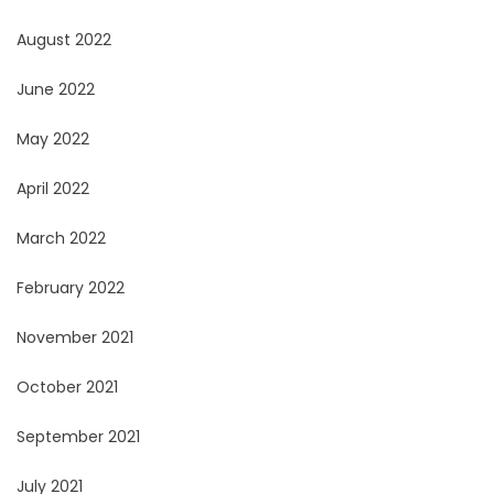
August 2022
June 2022
May 2022
April 2022
March 2022
February 2022
November 2021
October 2021
September 2021
July 2021