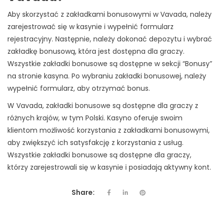
Aby skorzystać z zakładkami bonusowymi w Vavada, należy
zarejestrować się w kasynie i wypełnić formularz
rejestracyjny. Następnie, należy dokonać depozytu i wybrać
zakładkę bonusową, która jest dostępna dla graczy.
Wszystkie zakładki bonusowe są dostępne w sekcji “Bonusy”
na stronie kasyna. Po wybraniu zakładki bonusowej, należy
wypełnić formularz, aby otrzymać bonus.
W Vavada, zakładki bonusowe są dostępne dla graczy z
różnych krajów, w tym Polski. Kasyno oferuje swoim
klientom możliwość korzystania z zakładkami bonusowymi,
aby zwiększyć ich satysfakcję z korzystania z usług.
Wszystkie zakładki bonusowe są dostępne dla graczy,
którzy zarejestrowali się w kasynie i posiadają aktywny kont.
Share: