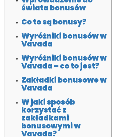
świata bonusów
Co to są bonusy?
Wyróżniki bonusów w
Vavada
Wyróżniki bonusów w
Vavada – co to jest?
Zakładki bonusowe w
Vavada
W jaki sposób
korzystać z
zakładkami
bonusowymi w
Vavada?