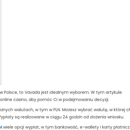
ty w Polsce, to Vavada jest idealnym wyborem. W tym artykule
nline casino, aby pomóc Ci w podejmowaniu decyzji.
żnych walutach, w tym w PLN. Możesz wybrać walutę, w której 
ypłaty są realizowane w ciągu 24 godzin od złożenia wniosku.
l
wiele opcji wypłat, w tym bankowość, e-wallety i karty płatnicz