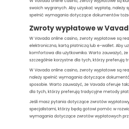
W Vavada online casino, zwroty wypłatowe są k
swoich wygranych. Aby uzyskać wypłatę, należy sp
spełnić wymagania dotyczące dokumentów tożs
Zwroty wypłatowe w Vavada 
W Vavada online casino, zwroty wypłatowe są re
elektroniczna, kartą płatniczą lub e-wallet. Aby 
komfortowa dla użytkownika. Warto zauważyć, że 
szczególnie korzystne dla tych, którzy preferują 
W Vavada online casino, zwroty wypłatowe są rea
należy spełnić wymagania dotyczące dokumentów
sposobie. Warto zauważyć, że Vavada oferuje takż
dla tych, którzy preferują tradycyjne metody płat
Jeśli masz pytania dotyczące zwrotów wypłatow
specjalistami, którzy będą gotowi pomóc w rozwi
wymagania dotyczące zwrotów wypłatowych prze