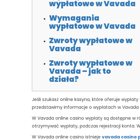
wypłatowe w Vavada
Wymagania
wypłatowe w Vavada
Zwroty wypłatowe w
Vavada
Zwroty wypłatowe w
Vavada – jak to
działa?
Jeśli szukasz online kasyna, które oferuje wypła
przedstawimy informacje o wypłatach w Vavada o
W Vavada online casino wypłaty są dostępne w ró
otrzymywać wypłaty, podczas rejestracji konta. W
W Vavada online casino istnieje
vavada casino p