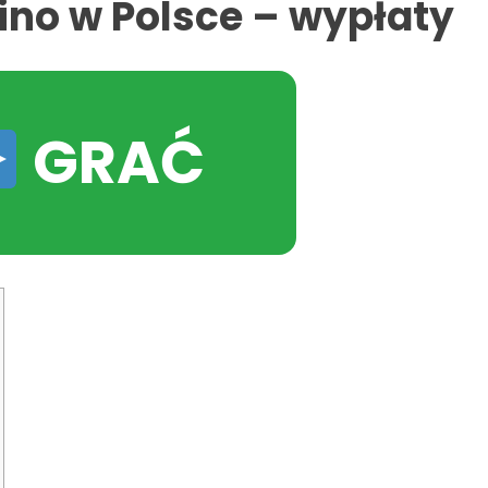
ino w Polsce – wypłaty
GRAĆ