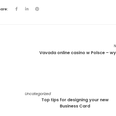
are:
N
Vavada online casino w Polsce – wy
Uncategorized
Top tips for designing your new
Business Card