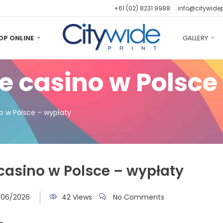
+61 (02) 8231 9988
info@citywide
OP ONLINE
GALLERY
e casino w Polsce
o w Polsce – wypłaty
casino w Polsce – wypłaty
/06/2026
42 Views
No Comments