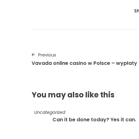
Sh
Previous
Vavada online casino w Polsce – wypłaty
You may also
like this
Uncategorized
Can it be done today? Yes it can.