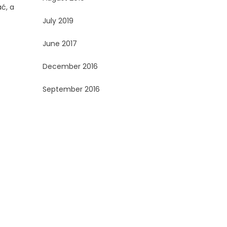
ć, a
July 2019
June 2017
December 2016
September 2016