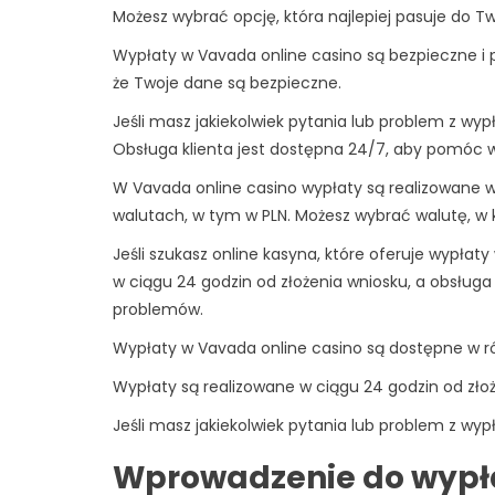
Możesz wybrać opcję, która najlepiej pasuje do T
Wypłaty w Vavada online casino są bezpieczne i 
że Twoje dane są bezpieczne.
Jeśli masz jakiekolwiek pytania lub problem z wyp
Obsługa klienta jest dostępna 24/7, aby pomóc 
W Vavada online casino wypłaty są realizowane w
walutach, w tym w PLN. Możesz wybrać walutę, w k
Jeśli szukasz online kasyna, które oferuje wypła
w ciągu 24 godzin od złożenia wniosku, a obsług
problemów.
Wypłaty w Vavada online casino są dostępne w r
Wypłaty są realizowane w ciągu 24 godzin od złoż
Jeśli masz jakiekolwiek pytania lub problem z wyp
Wprowadzenie do wypł