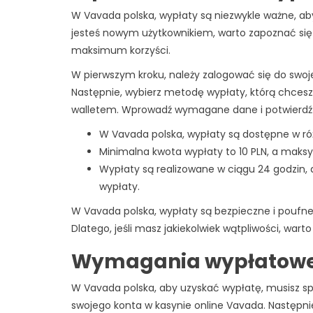
W Vavada polska, wypłaty są niezwykle ważne, aby
jesteś nowym użytkownikiem, warto zapoznać się
maksimum korzyści.
W pierwszym kroku, należy zalogować się do swo
Następnie, wybierz metodę wypłaty, którą chcesz 
walletem. Wprowadź wymagane dane i potwierdź 
W Vavada polska, wypłaty są dostępne w ró
Minimalna kwota wypłaty to 10 PLN, a maksy
Wypłaty są realizowane w ciągu 24 godzin, a
wypłaty.
W Vavada polska, wypłaty są bezpieczne i poufne
Dlatego, jeśli masz jakiekolwiek wątpliwości, wart
Wymagania wypłatowe
W Vavada polska, aby uzyskać wypłatę, musisz sp
swojego konta w kasynie online Vavada. Następni