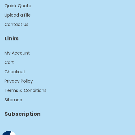
Quick Quote
Upload a File
Contact Us
Links
My Account
Cart
Checkout
Privacy Policy
Terms & Conditions
Sitemap
Subscription