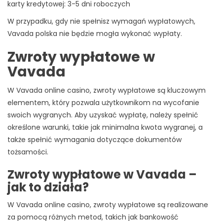
karty kredytowej: 3-5 dni roboczych
W przypadku, gdy nie spełnisz wymagań wypłatowych,
Vavada polska nie będzie mogła wykonać wypłaty.
Zwroty wypłatowe w
Vavada
W Vavada online casino, zwroty wypłatowe są kluczowym
elementem, który pozwala użytkownikom na wycofanie
swoich wygranych. Aby uzyskać wypłatę, należy spełnić
określone warunki, takie jak minimalna kwota wygranej, a
także spełnić wymagania dotyczące dokumentów
tożsamości.
Zwroty wypłatowe w Vavada –
jak to działa?
W Vavada online casino, zwroty wypłatowe są realizowane
za pomocą różnych metod, takich jak bankowość