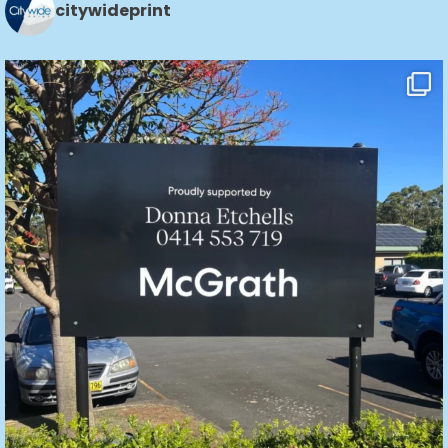
citywideprint