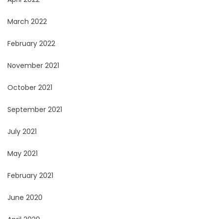
March 2022
February 2022
November 2021
October 2021
September 2021
July 2021
May 2021
February 2021
June 2020