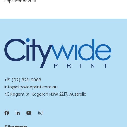
September 2016
+61 (02) 8231 9988
info@citywideprint.com.au
43 Regent St, Kogarah NSW 2217, Australia
Sitemap