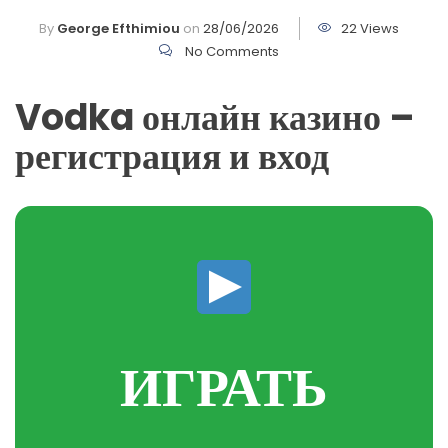
By
George Efthimiou
on
28/06/2026
22 Views
No Comments
Vodka онлайн казино –
регистрация и вход
ИГРАТЬ