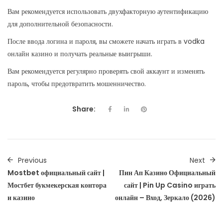
Вам рекомендуется использовать двухфакторную аутентификацию
для дополнительной безопасности.
После ввода логина и пароля, вы сможете начать играть в vodka
онлайн казино и получать реальные выигрыши.
Вам рекомендуется регулярно проверять свой аккаунт и изменять
пароль, чтобы предотвратить мошенничество.
Share:
Previous
Next
Mostbet официальный сайт |
Пин Ап Казино Официальный
Мостбет букмекерская контора
сайт | Pin Up Casino играть
и казино
онлайн – Вход, Зеркало (2026)