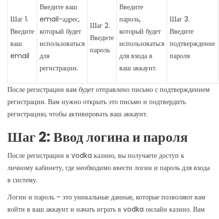
Введите ваш
Введите
Шаг 1.
email-адрес,
пароль,
Шаг 3.
Шаг 2.
Введите
который будет
который будет
Введите
Введите
ваш
использоваться
использоваться
подтверждение
пароль
email
для
для входа в
пароля
регистрации.
ваш аккаунт.
После регистрации вам будет отправлено письмо с подтверждением
регистрации. Вам нужно открыть это письмо и подтвердить
регистрацию, чтобы активировать ваш аккаунт.
Шаг 2: Ввод логина и пароля
После регистрации в vodka казино, вы получаете доступ к
личному кабинету, где необходимо ввести логин и пароль для входа
в систему.
Логин и пароль – это уникальные данные, которые позволяют вам
войти в ваш аккаунт и начать играть в vodka онлайн казино. Вам