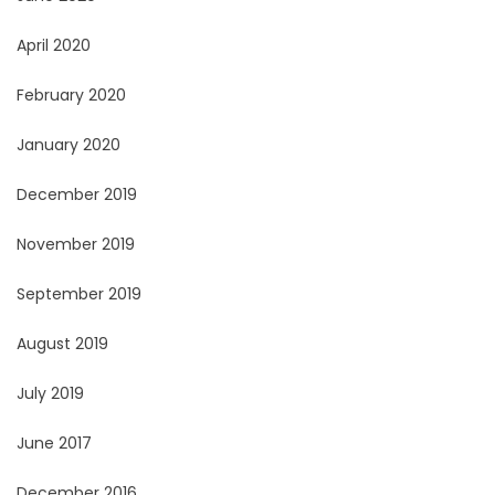
April 2020
February 2020
January 2020
December 2019
November 2019
September 2019
August 2019
July 2019
June 2017
December 2016