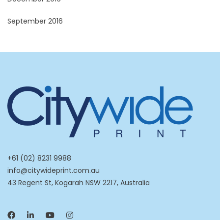
September 2016
+61 (02) 8231 9988
info@citywideprint.com.au
43 Regent St, Kogarah NSW 2217, Australia