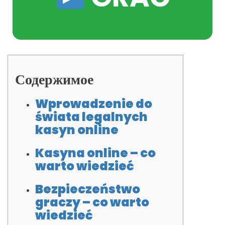
Содержимое
Wprowadzenie do
świata legalnych
kasyn online
Kasyna online – co
warto wiedzieć
Bezpieczeństwo
graczy – co warto
wiedzieć