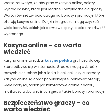
Warto zauważyć, że aby grać w kasyno online, należy
wybrać kasyno, które jest legalne i bezpieczne dla graczy.
Warto również zwrócić uwagę na bonusy i promocje, które
oferują kasyna online. Dzięki nim gracze mogą uzyskać
wiele korzyści, takich jak darmowe spiny, a także możliwość
wygranego.
Kasyna online – co warto
wiedzieć
Kasyna online to rodzaj
kasyno polska
gry hazardowej,
która odbywa się w internecie. Gracze mogą wybrać z
różnych gier, takich jak ruletka, blackjack, czy automaty.
Kasyna online są coraz popularniejsze, ponieważ oferują
wiele korzyści, takich jak komfortowe granie z domu,
możliwość wyboru różnych gier, a także bonusy i promocje.
Bezpieczeństwo graczy – co
warto wiedzieć