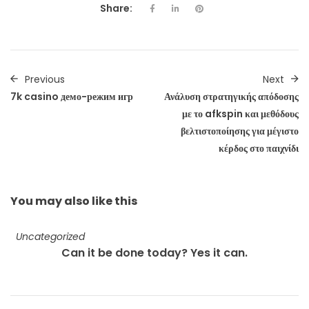
Share:
Previous
Next
7k casino демо-режим игр
Ανάλυση στρατηγικής απόδοσης
με το afkspin και μεθόδους
βελτιστοποίησης για μέγιστο
κέρδος στο παιχνίδι
You may also
like this
Uncategorized
Can it be done today? Yes it can.