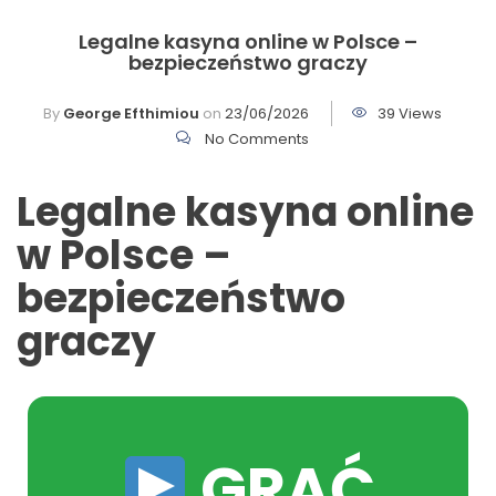
Legalne kasyna online w Polsce –
bezpieczeństwo graczy
By
George Efthimiou
on
23/06/2026
39 Views
No Comments
Legalne kasyna online
w Polsce –
bezpieczeństwo
graczy
GRAĆ