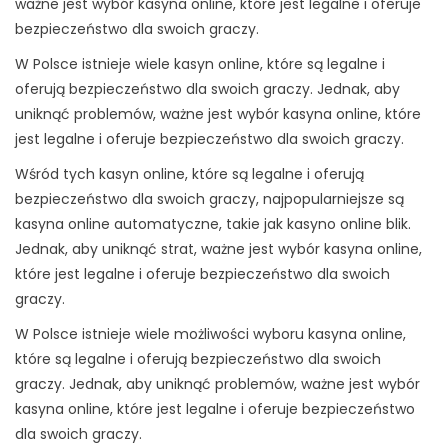
ważne jest wybór kasyna online, które jest legalne i oferuje
bezpieczeństwo dla swoich graczy.
W Polsce istnieje wiele kasyn online, które są legalne i
oferują bezpieczeństwo dla swoich graczy. Jednak, aby
uniknąć problemów, ważne jest wybór kasyna online, które
jest legalne i oferuje bezpieczeństwo dla swoich graczy.
Wśród tych kasyn online, które są legalne i oferują
bezpieczeństwo dla swoich graczy, najpopularniejsze są
kasyna online automatyczne, takie jak kasyno online blik.
Jednak, aby uniknąć strat, ważne jest wybór kasyna online,
które jest legalne i oferuje bezpieczeństwo dla swoich
graczy.
W Polsce istnieje wiele możliwości wyboru kasyna online,
które są legalne i oferują bezpieczeństwo dla swoich
graczy. Jednak, aby uniknąć problemów, ważne jest wybór
kasyna online, które jest legalne i oferuje bezpieczeństwo
dla swoich graczy.