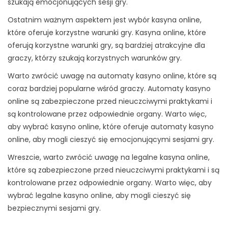
szukają emocjonujących sesji gry.
Ostatnim ważnym aspektem jest wybór kasyna online,
które oferuje korzystne warunki gry. Kasyna online, które
oferują korzystne warunki gry, są bardziej atrakcyjne dla
graczy, którzy szukają korzystnych warunków gry.
Warto zwrócić uwagę na automaty kasyno online, które są
coraz bardziej popularne wśród graczy. Automaty kasyno
online są zabezpieczone przed nieuczciwymi praktykami i
są kontrolowane przez odpowiednie organy. Warto więc,
aby wybrać kasyno online, które oferuje automaty kasyno
online, aby mogli cieszyć się emocjonującymi sesjami gry.
Wreszcie, warto zwrócić uwagę na legalne kasyna online,
które są zabezpieczone przed nieuczciwymi praktykami i są
kontrolowane przez odpowiednie organy. Warto więc, aby
wybrać legalne kasyno online, aby mogli cieszyć się
bezpiecznymi sesjami gry.