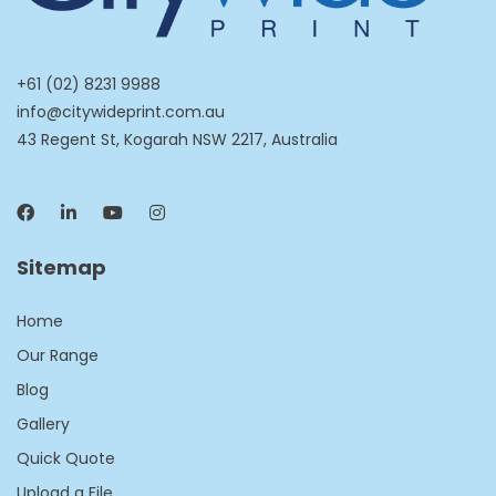
+61 (02) 8231 9988
info@citywideprint.com.au
43 Regent St, Kogarah NSW 2217, Australia
Sitemap
Home
Our Range
Blog
Gallery
Quick Quote
Upload a File