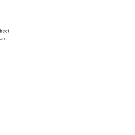
irect,
 un