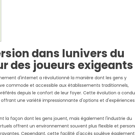
sion dans lunivers du
ur des joueurs exigeants
vènement d'internet a révolutionné la manière dont les gens y
ive commode et accessible aux établissements traditionnels,
référés depuis le confort de leur foyer. Cette évolution a condu
, offrant une variété impressionnante d'options et d'expériences
nt la façon dont les gens jouent, mais également l'industrie du
rtuels offrent un environnement souvent plus flexible et personn
ayantes. Cependant, cette facilité d'accès soulève également