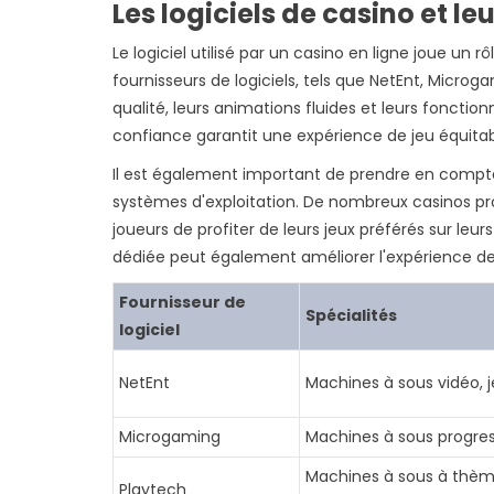
Les logiciels de casino et le
Le logiciel utilisé par un casino en ligne joue un r
fournisseurs de logiciels, tels que NetEnt, Micro
qualité, leurs animations fluides et leurs fonction
confiance garantit une expérience de jeu équitabl
Il est également important de prendre en compte l
systèmes d'exploitation. De nombreux casinos pr
joueurs de profiter de leurs jeux préférés sur leu
dédiée peut également améliorer l'expérience de j
Fournisseur de
Spécialités
logiciel
NetEnt
Machines à sous vidéo, j
Microgaming
Machines à sous progres
Machines à sous à thème
Playtech