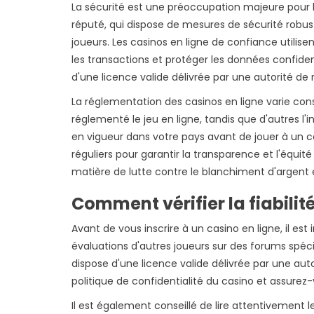
La sécurité est une préoccupation majeure pour les
réputé, qui dispose de mesures de sécurité robus
joueurs. Les casinos en ligne de confiance utili
les transactions et protéger les données confident
d'une licence valide délivrée par une autorité de
La réglementation des casinos en ligne varie cons
réglementé le jeu en ligne, tandis que d'autres l'
en vigueur dans votre pays avant de jouer à un c
réguliers pour garantir la transparence et l'équit
matière de lutte contre le blanchiment d'argent e
Comment vérifier la fiabilit
Avant de vous inscrire à un casino en ligne, il est 
évaluations d'autres joueurs sur des forums spéci
dispose d'une licence valide délivrée par une aut
politique de confidentialité du casino et assure
Il est également conseillé de lire attentivement 