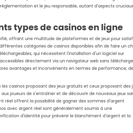
 réglementation et le jeu responsable, autant d'aspects cruciau
ts types de casinos en ligne
ifié, offrant une multitude de plateformes et de jeux pour satisf
 différentes catégories de casinos disponibles afin de faire un ch
léchargeables, qui nécessitent l'installation d'un logiciel sur
és, accessibles directement via un navigateur web sans téléchar
opres avantages et inconvénients en termes de performance, d
e les casinos proposant des jeux gratuits et ceux proposant des 
t aux joueurs de s'entraîner et de découvrir de nouveaux jeux sa
ent réel offrent la possibilité de gagner des sommes d'argent
sinos avec argent réel sont généralement soumis à une
ification d'identité pour prévenir le blanchiment d'argent et la