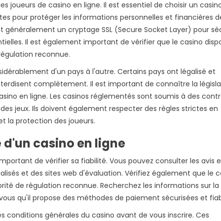
 joueurs de casino en ligne. Il est essentiel de choisir un casin
tes pour protéger les informations personnelles et financières d
sent généralement un cryptage SSL (Secure Socket Layer) pour sé
ielles. Il est également important de vérifier que le casino disp
 régulation reconnue.
idérablement d'un pays à l'autre. Certains pays ont légalisé et
interdisent complètement. Il est important de connaître la législa
asino en ligne. Les casinos réglementés sont soumis à des contr
é des jeux. Ils doivent également respecter des règles strictes en
t la protection des joueurs.
é d'un casino en ligne
important de vérifier sa fiabilité. Vous pouvez consulter les avis e
alisés et des sites web d'évaluation. Vérifiez également que le 
orité de régulation reconnue. Recherchez les informations sur la
z-vous qu'il propose des méthodes de paiement sécurisées et fiab
les conditions générales du casino avant de vous inscrire. Ces