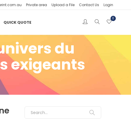
print.com.au
Private area
Upload a File
Contact Us
Login
0
QUICK QUOTE
univers du
rs exigeants
gne
Search for: