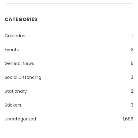
CATEGORIES
Calendars
1
Events
3
General News
5
Social Distancing
3
Stationary
2
Stickers
3
Uncategorized
1,686