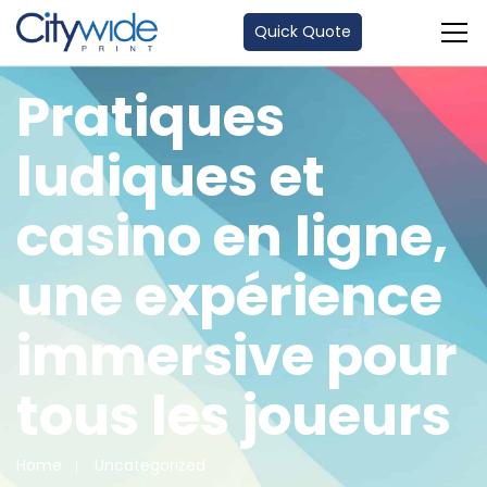
Quick Quote
Pratiques
ludiques et
casino en ligne,
une expérience
immersive pour
tous les joueurs
Home
Uncategorized