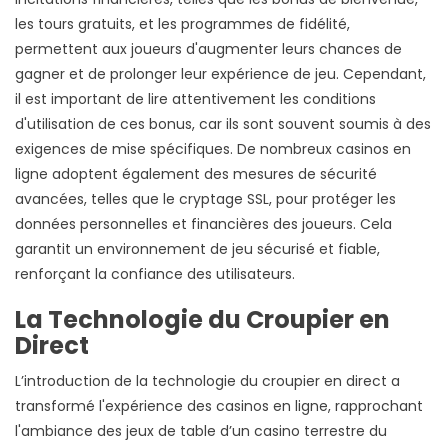
les tours gratuits, et les programmes de fidélité,
permettent aux joueurs d'augmenter leurs chances de
gagner et de prolonger leur expérience de jeu. Cependant,
il est important de lire attentivement les conditions
d'utilisation de ces bonus, car ils sont souvent soumis à des
exigences de mise spécifiques. De nombreux casinos en
ligne adoptent également des mesures de sécurité
avancées, telles que le cryptage SSL, pour protéger les
données personnelles et financières des joueurs. Cela
garantit un environnement de jeu sécurisé et fiable,
renforçant la confiance des utilisateurs.
La Technologie du Croupier en
Direct
L’introduction de la technologie du croupier en direct a
transformé l'expérience des casinos en ligne, rapprochant
l'ambiance des jeux de table d’un casino terrestre du