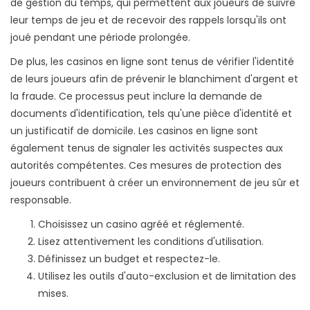
de gestion du temps, qui permettent aux joueurs de suivre
leur temps de jeu et de recevoir des rappels lorsqu'ils ont
joué pendant une période prolongée.
De plus, les casinos en ligne sont tenus de vérifier l'identité
de leurs joueurs afin de prévenir le blanchiment d'argent et
la fraude. Ce processus peut inclure la demande de
documents d'identification, tels qu'une pièce d'identité et
un justificatif de domicile. Les casinos en ligne sont
également tenus de signaler les activités suspectes aux
autorités compétentes. Ces mesures de protection des
joueurs contribuent à créer un environnement de jeu sûr et
responsable.
Choisissez un casino agréé et réglementé.
Lisez attentivement les conditions d'utilisation.
Définissez un budget et respectez-le.
Utilisez les outils d'auto-exclusion et de limitation des
mises.