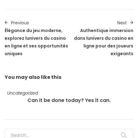
Previous
Next
Élégance du jeu moderne,
Authentique immersion
explorez lunivers du casino
dans lunivers du casino en
en ligne et ses opportunités
ligne pour des joueurs
uniques
exigeants
You may also
like this
Uncategorized
Can it be done today? Yes it can.
Search for: