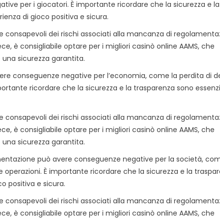
e per i giocatori. È importante ricordare che la sicurezza e la
ienza di gioco positiva e sicura.
e consapevoli dei rischi associati alla mancanza di regolamenta
ce, è consigliabile optare per i migliori casinò online AAMS, che
 una sicurezza garantita.
re conseguenze negative per l’economia, come la perdita di d
ortante ricordare che la sicurezza e la trasparenza sono essenzi
e consapevoli dei rischi associati alla mancanza di regolamenta
ce, è consigliabile optare per i migliori casinò online AAMS, che
 una sicurezza garantita.
entazione può avere conseguenze negative per la società, com
e operazioni. È importante ricordare che la sicurezza e la traspa
o positiva e sicura.
e consapevoli dei rischi associati alla mancanza di regolamenta
ce, è consigliabile optare per i migliori casinò online AAMS, che