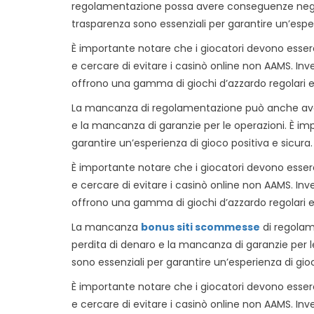
regolamentazione possa avere conseguenze negativ
trasparenza sono essenziali per garantire un’esper
È importante notare che i giocatori devono esser
e cercare di evitare i casinò online non AAMS. Inve
offrono una gamma di giochi d’azzardo regolari e
La mancanza di regolamentazione può anche ave
e la mancanza di garanzie per le operazioni. È imp
garantire un’esperienza di gioco positiva e sicura.
È importante notare che i giocatori devono esser
e cercare di evitare i casinò online non AAMS. Inve
offrono una gamma di giochi d’azzardo regolari e
La mancanza
bonus siti scommesse
di regolam
perdita di denaro e la mancanza di garanzie per l
sono essenziali per garantire un’esperienza di gioc
È importante notare che i giocatori devono esser
e cercare di evitare i casinò online non AAMS. Inve