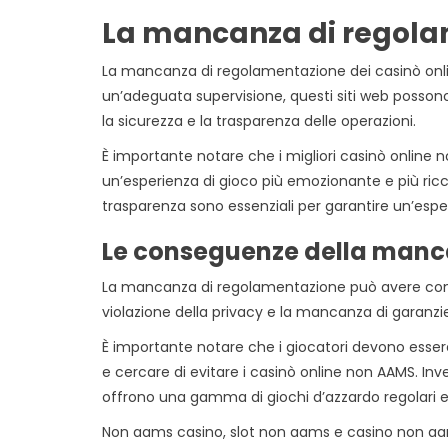
La mancanza di regolame
La mancanza di regolamentazione dei casinò onlin
un’adeguata supervisione, questi siti web posson
la sicurezza e la trasparenza delle operazioni.
È importante notare che i migliori casinò online n
un’esperienza di gioco più emozionante e più ricc
trasparenza sono essenziali per garantire un’esper
Le conseguenze della manc
La mancanza di regolamentazione può avere conseg
violazione della privacy e la mancanza di garanzie
È importante notare che i giocatori devono esser
e cercare di evitare i casinò online non AAMS. Inve
offrono una gamma di giochi d’azzardo regolari e
Non aams casino, slot non aams e casino non aa