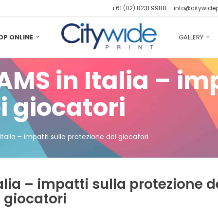
+61 (02) 8231 9988
info@citywide
OP ONLINE
GALLERY
MS in Italia – imp
i giocatori
talia – impatti sulla protezione dei giocatori
lia – impatti sulla protezione d
giocatori