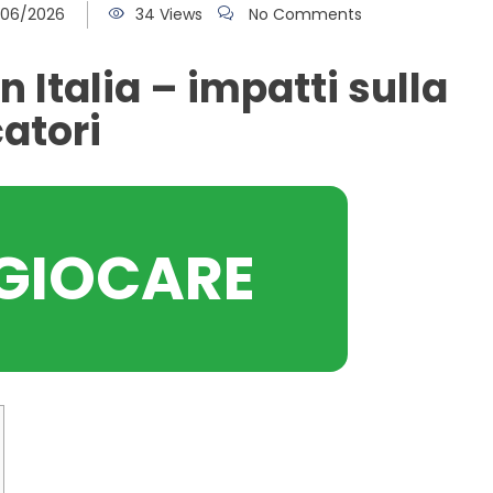
/06/2026
34 Views
No Comments
 Italia – impatti sulla
catori
GIOCARE