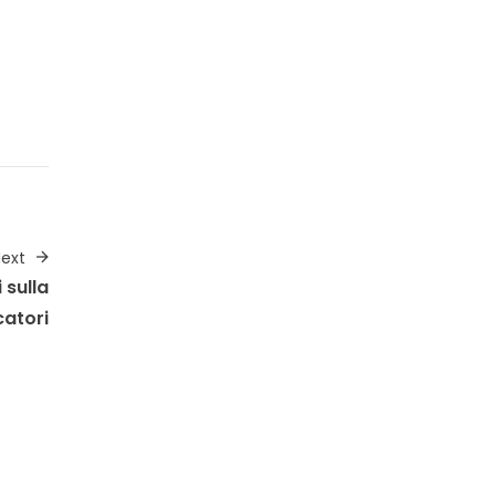
ext
 sulla
catori
Uncategorized