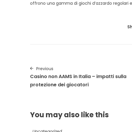
offrono una gamma di giochi d’azzardo regolari e
Sh
Previous
Casino non AAMS in Italia – impatti sulla
protezione dei giocatori
You may also
like this
Uncategorized