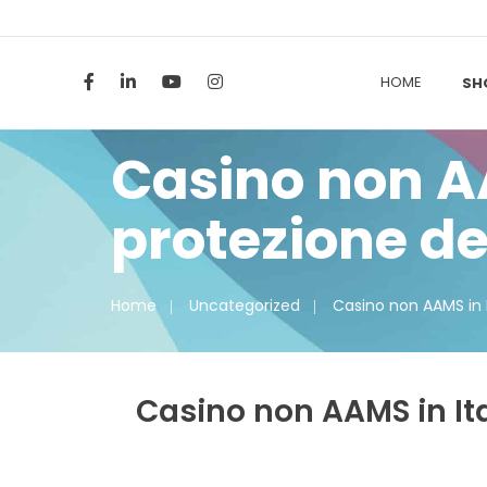
HOME
SH
Casino non AA
protezione de
Home
Uncategorized
Casino non AAMS in I
Casino non AAMS in Ita