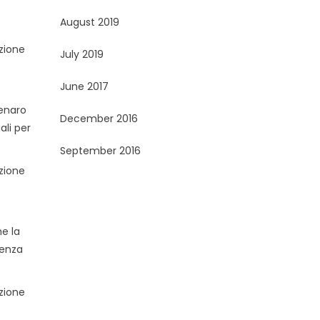
August 2019
zione
July 2019
June 2017
enaro
December 2016
ali per
September 2016
zione
e la
renza
zione