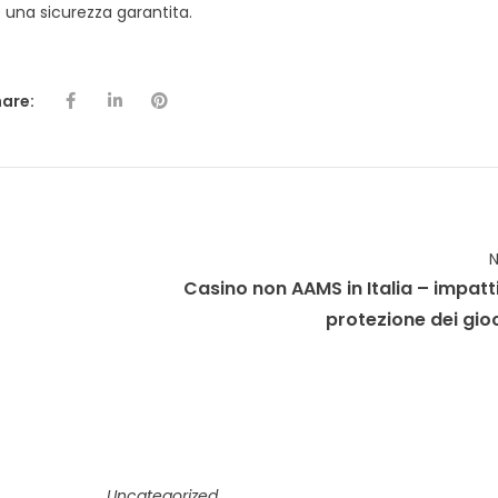
 una sicurezza garantita.
are:
N
Casino non AAMS in Italia – impatti
protezione dei gio
Uncategorized