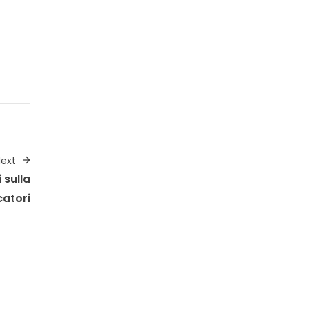
ext
 sulla
catori
Uncategorized