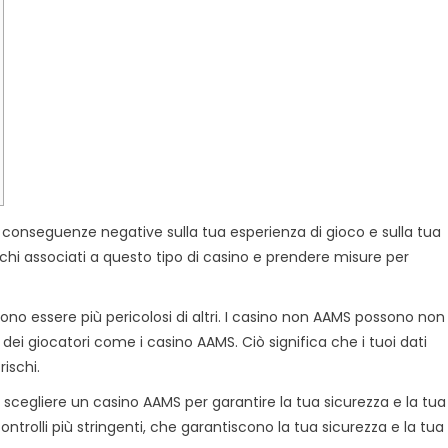
 conseguenze negative sulla tua esperienza di gioco e sulla tua
schi associati a questo tipo di casino e prendere misure per
ssono essere più pericolosi di altri. I casino non AAMS possono no
dei giocatori come i casino AAMS. Ciò significa che i tuoi dati
rischi.
 scegliere un casino AAMS per garantire la tua sicurezza e la tua
ntrolli più stringenti, che garantiscono la tua sicurezza e la tua