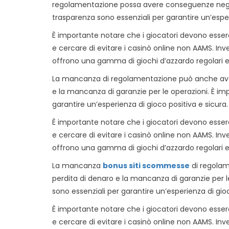
regolamentazione possa avere conseguenze negativ
trasparenza sono essenziali per garantire un’esper
È importante notare che i giocatori devono esser
e cercare di evitare i casinò online non AAMS. Inve
offrono una gamma di giochi d’azzardo regolari e
La mancanza di regolamentazione può anche ave
e la mancanza di garanzie per le operazioni. È imp
garantire un’esperienza di gioco positiva e sicura.
È importante notare che i giocatori devono esser
e cercare di evitare i casinò online non AAMS. Inve
offrono una gamma di giochi d’azzardo regolari e
La mancanza
bonus siti scommesse
di regolam
perdita di denaro e la mancanza di garanzie per l
sono essenziali per garantire un’esperienza di gioc
È importante notare che i giocatori devono esser
e cercare di evitare i casinò online non AAMS. Inve