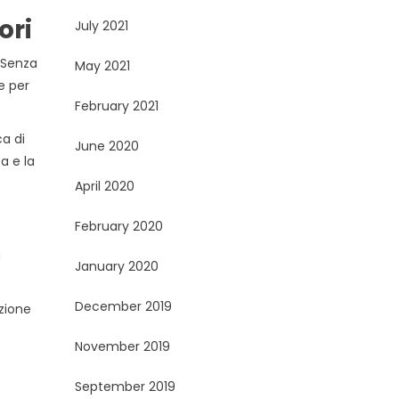
ori
July 2021
 Senza
May 2021
e per
February 2021
ca di
June 2020
a e la
April 2020
February 2020
a
January 2020
December 2019
zione
November 2019
September 2019