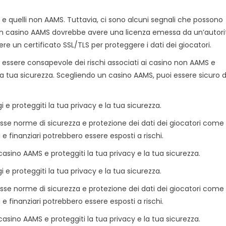
 e quelli non AAMS. Tuttavia, ci sono alcuni segnali che possono
un casino AAMS dovrebbe avere una licenza emessa da un’autori
e un certificato SSL/TLS per proteggere i dati dei giocatori.
e essere consapevole dei rischi associati ai casino non AAMS e
a tua sicurezza. Scegliendo un casino AAMS, puoi essere sicuro d
 e proteggiti la tua privacy e la tua sicurezza.
se norme di sicurezza e protezione dei dati dei giocatori come 
 e finanziari potrebbero essere esposti a rischi.
 casino AAMS e proteggiti la tua privacy e la tua sicurezza.
 e proteggiti la tua privacy e la tua sicurezza.
se norme di sicurezza e protezione dei dati dei giocatori come 
 e finanziari potrebbero essere esposti a rischi.
 casino AAMS e proteggiti la tua privacy e la tua sicurezza.