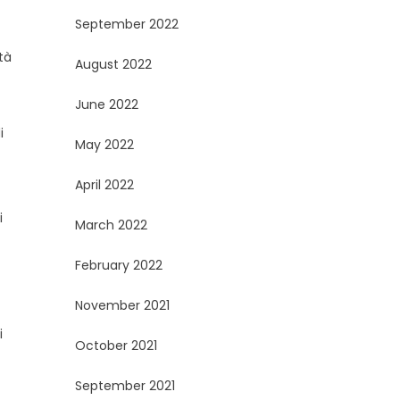
September 2022
tà
August 2022
June 2022
i
May 2022
April 2022
i
March 2022
February 2022
November 2021
i
October 2021
September 2021