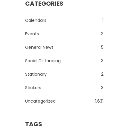
CATEGORIES
Calendars
1
Events
3
General News
5
Social Distancing
3
Stationary
2
Stickers
3
Uncategorized
1,631
TAGS