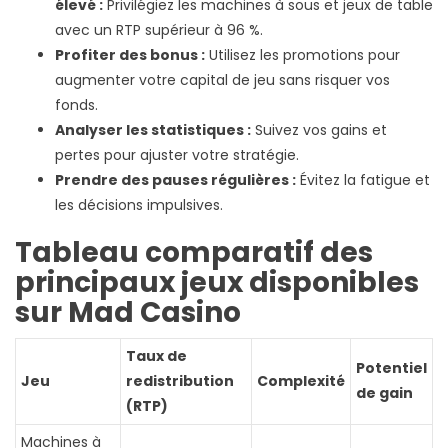
élevé :
Privilégiez les machines à sous et jeux de table
avec un RTP supérieur à 96 %.
Profiter des bonus :
Utilisez les promotions pour
augmenter votre capital de jeu sans risquer vos
fonds.
Analyser les statistiques :
Suivez vos gains et
pertes pour ajuster votre stratégie.
Prendre des pauses régulières :
Évitez la fatigue et
les décisions impulsives.
Tableau comparatif des
principaux jeux disponibles
sur Mad Casino
Taux de
Potentiel
Jeu
redistribution
Complexité
de gain
(RTP)
Machines à