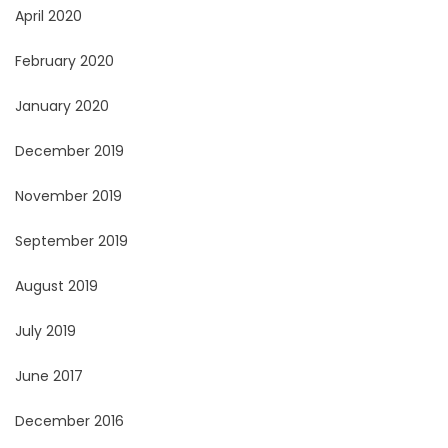
April 2020
February 2020
January 2020
December 2019
November 2019
September 2019
August 2019
July 2019
June 2017
December 2016