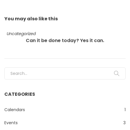
You may also
like this
Uncategorized
Can it be done today? Yes it can.
Search for:
CATEGORIES
Calendars
1
Events
3