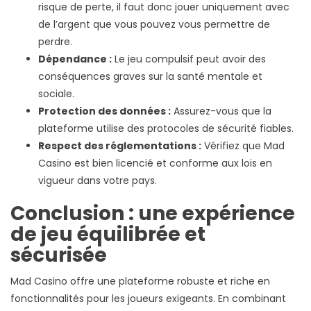
risque de perte, il faut donc jouer uniquement avec
de l’argent que vous pouvez vous permettre de
perdre.
Dépendance :
Le jeu compulsif peut avoir des
conséquences graves sur la santé mentale et
sociale.
Protection des données :
Assurez-vous que la
plateforme utilise des protocoles de sécurité fiables.
Respect des réglementations :
Vérifiez que Mad
Casino est bien licencié et conforme aux lois en
vigueur dans votre pays.
Conclusion : une expérience
de jeu équilibrée et
sécurisée
Mad Casino offre une plateforme robuste et riche en
fonctionnalités pour les joueurs exigeants. En combinant