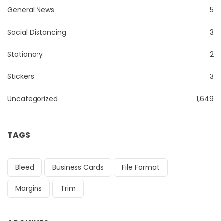
General News
5
Social Distancing
3
Stationary
2
Stickers
3
Uncategorized
1,649
TAGS
Bleed
Business Cards
File Format
Margins
Trim