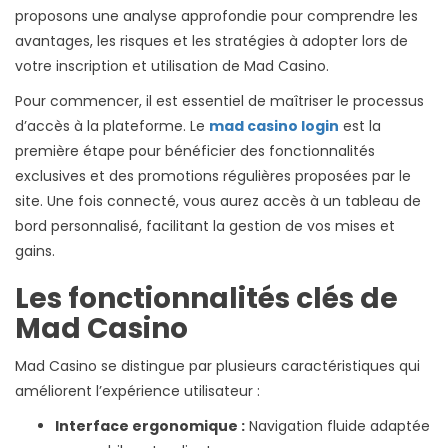
proposons une analyse approfondie pour comprendre les
avantages, les risques et les stratégies à adopter lors de
votre inscription et utilisation de Mad Casino.
Pour commencer, il est essentiel de maîtriser le processus
d’accès à la plateforme. Le
mad casino login
est la
première étape pour bénéficier des fonctionnalités
exclusives et des promotions régulières proposées par le
site. Une fois connecté, vous aurez accès à un tableau de
bord personnalisé, facilitant la gestion de vos mises et
gains.
Les fonctionnalités clés de
Mad Casino
Mad Casino se distingue par plusieurs caractéristiques qui
améliorent l’expérience utilisateur :
Interface ergonomique :
Navigation fluide adaptée