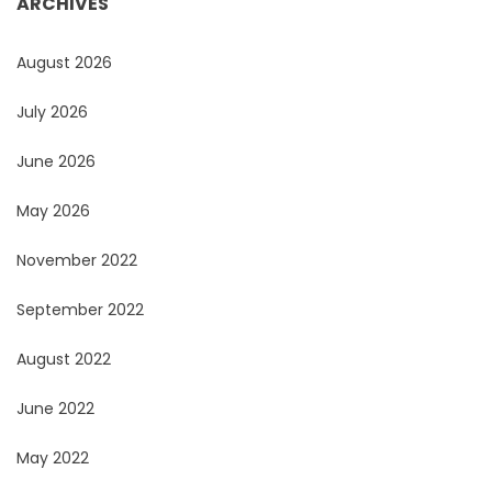
ARCHIVES
August 2026
July 2026
June 2026
May 2026
November 2022
September 2022
August 2022
June 2022
May 2022