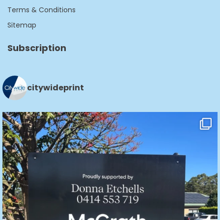
Terms & Conditions
Sitemap
Subscription
citywideprint