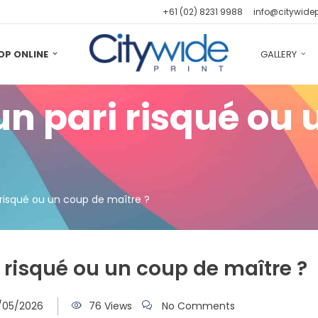
+61 (02) 8231 9988
info@citywide
OP ONLINE
GALLERY
n pari risqué ou 
 risqué ou un coup de maître ?
 risqué ou un coup de maître ?
/05/2026
76 Views
No Comments