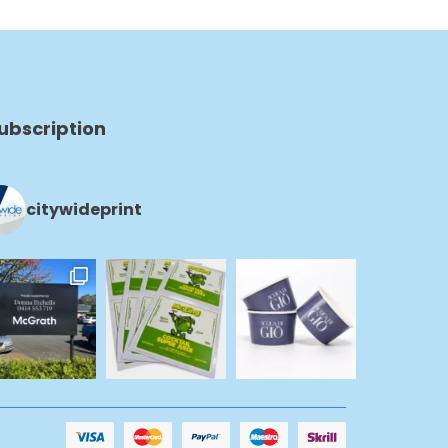
ubscription
citywideprint