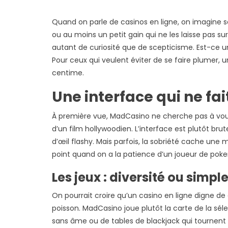
Quand on parle de casinos en ligne, on imagine s
ou au moins un petit gain qui ne les laisse pas sur
autant de curiosité que de scepticisme. Est-ce un
Pour ceux qui veulent éviter de se faire plumer, u
centime.
Une interface qui ne fai
À première vue, MadCasino ne cherche pas à vous
d’un film hollywoodien. L’interface est plutôt bru
d’œil flashy. Mais parfois, la sobriété cache une
point quand on a la patience d’un joueur de poker
Les jeux : diversité ou simpl
On pourrait croire qu’un casino en ligne digne de
poisson. MadCasino joue plutôt la carte de la sé
sans âme ou de tables de blackjack qui tournent 