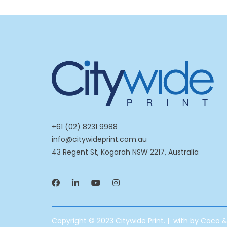
+61 (02) 8231 9988
info@citywideprint.com.au
43 Regent St, Kogarah NSW 2217, Australia
Copyright © 2023 Citywide Print. | with by Coco 