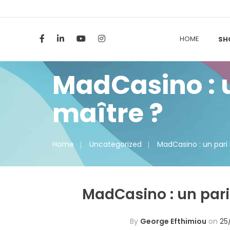
HOME
SH
MadCasino : u
maître ?
Home
Uncategorized
MadCasino : un pari
MadCasino : un pari
By
George Efthimiou
on
25