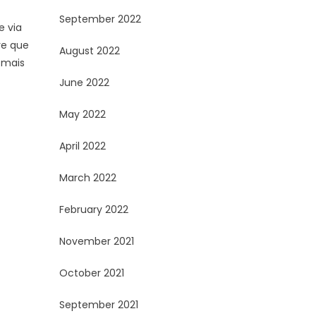
September 2022
e via
re que
August 2022
 mais
June 2022
May 2022
April 2022
March 2022
February 2022
November 2021
October 2021
September 2021