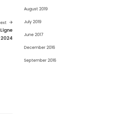
August 2019
July 2019
ext
 Ligne
June 2017
 2024
December 2016
September 2016
Uncategorized
Citywide Print Are Moving – 16th
December 2016