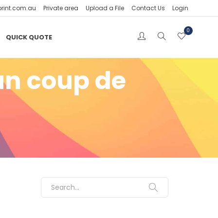
print.com.au
Private area
Upload a File
Contact Us
Login
0
QUICK QUOTE
un coup de
Search for: