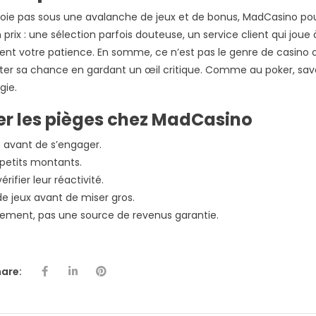
noie pas sous une avalanche de jeux et de bonus, MadCasino pou
prix : une sélection parfois douteuse, un service client qui joue 
nt votre patience. En somme, ce n’est pas le genre de casino o
enter sa chance en gardant un œil critique. Comme au poker, sav
gie.
er les pièges chez MadCasino
s avant de s’engager.
petits montants.
rifier leur réactivité.
de jeux avant de miser gros.
issement, pas une source de revenus garantie.
are: