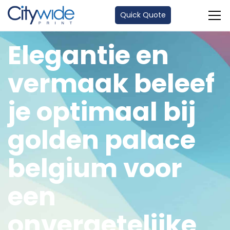
Quick Quote
Elegantie en
vermaak beleef
je optimaal bij
golden palace
belgium voor
een
onvergetelijke