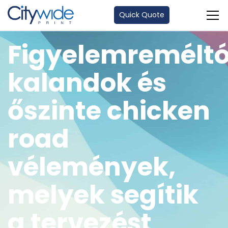
Quick Quote
Figyelemremélt
kalandok és
őszinte chicken
road
vélemények,
melyek segítik
a tervezést