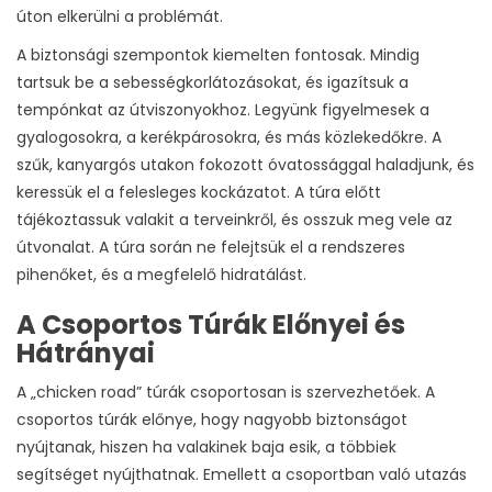
úton elkerülni a problémát.
A biztonsági szempontok kiemelten fontosak. Mindig
tartsuk be a sebességkorlátozásokat, és igazítsuk a
tempónkat az útviszonyokhoz. Legyünk figyelmesek a
gyalogosokra, a kerékpárosokra, és más közlekedőkre. A
szűk, kanyargós utakon fokozott óvatossággal haladjunk, és
keressük el a felesleges kockázatot. A túra előtt
tájékoztassuk valakit a terveinkről, és osszuk meg vele az
útvonalat. A túra során ne felejtsük el a rendszeres
pihenőket, és a megfelelő hidratálást.
A Csoportos Túrák Előnyei és
Hátrányai
A „chicken road” túrák csoportosan is szervezhetőek. A
csoportos túrák előnye, hogy nagyobb biztonságot
nyújtanak, hiszen ha valakinek baja esik, a többiek
segítséget nyújthatnak. Emellett a csoportban való utazás