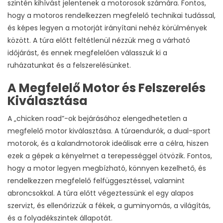
szintén kihívást jelentenek a motorosok számára. Fontos,
hogy a motoros rendelkezzen megfelelő technikai tudással,
és képes legyen a motorját irányítani nehéz körülmények
között. A túra előtt feltétlenül nézzük meg a várható
időjárást, és ennek megfelelően válasszuk ki a
ruházatunkat és a felszerelésünket.
A Megfelelő Motor és Felszerelés
Kiválasztása
A „chicken road”-ok bejárásához elengedhetetlen a
megfelelő motor kiválasztása. A túraendurók, a dual-sport
motorok, és a kalandmotorok ideálisak erre a célra, hiszen
ezek a gépek a kényelmet a terepességgel ötvözik. Fontos,
hogy a motor legyen megbízható, könnyen kezelhető, és
rendelkezzen megfelelő felfüggesztéssel, valamint
abroncsokkal. A túra előtt végeztessünk el egy alapos
szervizt, és ellenőrizzük a fékek, a guminyomás, a világítás,
és a folyadékszintek állapotát.