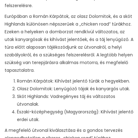
felszerelésre.
Európában a Román Kárpátok, az olasz Dolomitok, és a skót
Highlands különösen népszerűek a „chicken road” túrákhoz.
Ezeken a helyeken a domborzat rendkívül változatos, az
utak kanyargósak és kihívást jelentőek, és a táj lenyűgöző. A
túra előtt alaposan tájékozódjunk az útvonalról, a helyi
szabályokról, és a szükséges felszerelésről. A legtöbb helyen
szükség van terepjárásra alkalmas motorra, és megfelelő
tapasztalatra.
Román Kárpátok: Kihívást jelentő túrák a hegyekben.
Olasz Dolomitok: Lenyűgöző tájak és kanyargós utak.
Skót Highlands: Vadregényes táj és változatos
útvonalak.
Északi-középhegység (Magyarország): Kihívást jelentő
erdei utak.
A megfelelő útvonal kiválasztása és a gondos tervezés