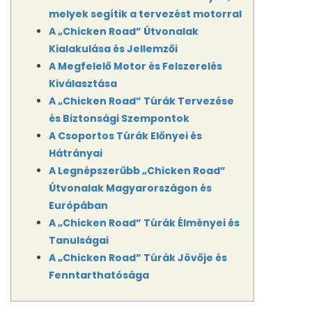
melyek segítik a tervezést motorral
A „Chicken Road” Útvonalak
Kialakulása és Jellemzői
A Megfelelő Motor és Felszerelés
Kiválasztása
A „Chicken Road” Túrák Tervezése
és Biztonsági Szempontok
A Csoportos Túrák Előnyei és
Hátrányai
A Legnépszerűbb „Chicken Road”
Útvonalak Magyarországon és
Európában
A „Chicken Road” Túrák Élményei és
Tanulságai
A „Chicken Road” Túrák Jövője és
Fenntarthatósága