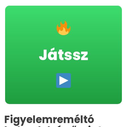
Játssz
Figyelemreméltó