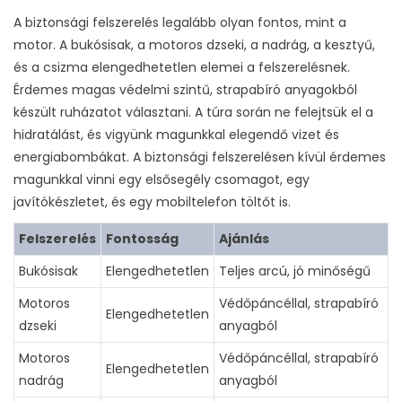
A biztonsági felszerelés legalább olyan fontos, mint a
motor. A bukósisak, a motoros dzseki, a nadrág, a kesztyű,
és a csizma elengedhetetlen elemei a felszerelésnek.
Érdemes magas védelmi szintű, strapabíró anyagokból
készült ruházatot választani. A túra során ne felejtsük el a
hidratálást, és vigyünk magunkkal elegendő vizet és
energiabombákat. A biztonsági felszerelésen kívül érdemes
magunkkal vinni egy elsősegély csomagot, egy
javítókészletet, és egy mobiltelefon töltőt is.
Felszerelés
Fontosság
Ajánlás
Bukósisak
Elengedhetetlen
Teljes arcú, jó minőségű
Motoros
Védőpáncéllal, strapabíró
Elengedhetetlen
dzseki
anyagból
Motoros
Védőpáncéllal, strapabíró
Elengedhetetlen
nadrág
anyagból