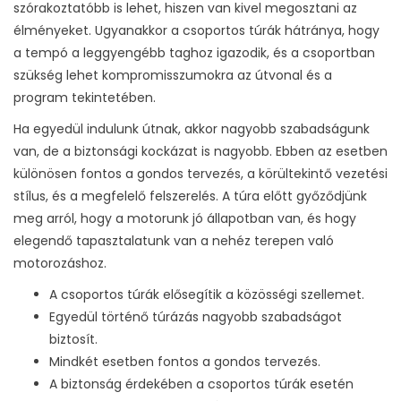
szórakoztatóbb is lehet, hiszen van kivel megosztani az
élményeket. Ugyanakkor a csoportos túrák hátránya, hogy
a tempó a leggyengébb taghoz igazodik, és a csoportban
szükség lehet kompromisszumokra az útvonal és a
program tekintetében.
Ha egyedül indulunk útnak, akkor nagyobb szabadságunk
van, de a biztonsági kockázat is nagyobb. Ebben az esetben
különösen fontos a gondos tervezés, a körültekintő vezetési
stílus, és a megfelelő felszerelés. A túra előtt győződjünk
meg arról, hogy a motorunk jó állapotban van, és hogy
elegendő tapasztalatunk van a nehéz terepen való
motorozáshoz.
A csoportos túrák elősegítik a közösségi szellemet.
Egyedül történő túrázás nagyobb szabadságot
biztosít.
Mindkét esetben fontos a gondos tervezés.
A biztonság érdekében a csoportos túrák esetén