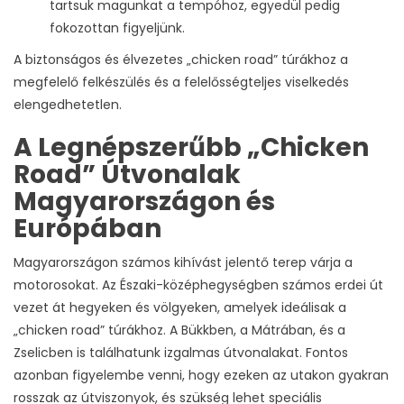
tartsuk magunkat a tempóhoz, egyedül pedig
fokozottan figyeljünk.
A biztonságos és élvezetes „chicken road” túrákhoz a
megfelelő felkészülés és a felelősségteljes viselkedés
elengedhetetlen.
A Legnépszerűbb „Chicken
Road” Útvonalak
Magyarországon és
Európában
Magyarországon számos kihívást jelentő terep várja a
motorosokat. Az Északi-középhegységben számos erdei út
vezet át hegyeken és völgyeken, amelyek ideálisak a
„chicken road” túrákhoz. A Bükkben, a Mátrában, és a
Zselicben is találhatunk izgalmas útvonalakat. Fontos
azonban figyelembe venni, hogy ezeken az utakon gyakran
rosszak az útviszonyok, és szükség lehet speciális