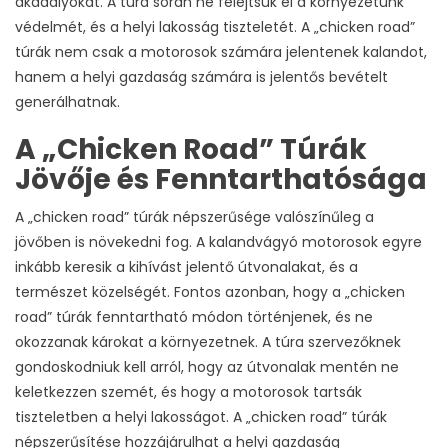
akadályokat. A túra során ne felejtsük el a környezetünk
védelmét, és a helyi lakosság tiszteletét. A „chicken road”
túrák nem csak a motorosok számára jelentenek kalandot,
hanem a helyi gazdaság számára is jelentős bevételt
generálhatnak.
A „Chicken Road” Túrák
Jövője és Fenntarthatósága
A „chicken road” túrák népszerűsége valószínűleg a
jövőben is növekedni fog. A kalandvágyó motorosok egyre
inkább keresik a kihívást jelentő útvonalakat, és a
természet közelségét. Fontos azonban, hogy a „chicken
road” túrák fenntartható módon történjenek, és ne
okozzanak károkat a környezetnek. A túra szervezőknek
gondoskodniuk kell arról, hogy az útvonalak mentén ne
keletkezzen szemét, és hogy a motorosok tartsák
tiszteletben a helyi lakosságot. A „chicken road” túrák
népszerűsítése hozzájárulhat a helyi gazdaság