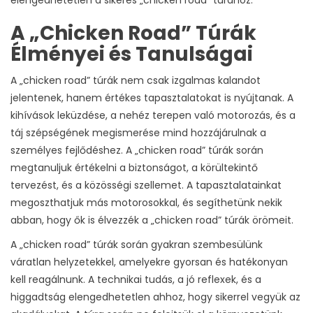
elengedhetetlen a sikeres „chicken road” túrához.
A „Chicken Road” Túrák
Élményei és Tanulságai
A „chicken road” túrák nem csak izgalmas kalandot
jelentenek, hanem értékes tapasztalatokat is nyújtanak. A
kihívások leküzdése, a nehéz terepen való motorozás, és a
táj szépségének megismerése mind hozzájárulnak a
személyes fejlődéshez. A „chicken road” túrák során
megtanuljuk értékelni a biztonságot, a körültekintő
tervezést, és a közösségi szellemet. A tapasztalatainkat
megoszthatjuk más motorosokkal, és segíthetünk nekik
abban, hogy ők is élvezzék a „chicken road” túrák örömeit.
A „chicken road” túrák során gyakran szembesülünk
váratlan helyzetekkel, amelyekre gyorsan és hatékonyan
kell reagálnunk. A technikai tudás, a jó reflexek, és a
higgadtság elengedhetetlen ahhoz, hogy sikerrel vegyük az