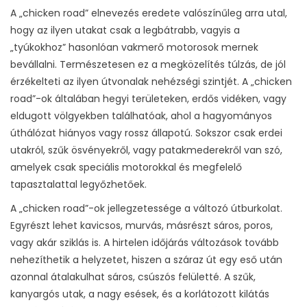
A „chicken road” elnevezés eredete valószínűleg arra utal,
hogy az ilyen utakat csak a legbátrabb, vagyis a
„tyúkokhoz” hasonlóan vakmerő motorosok mernek
bevállalni. Természetesen ez a megközelítés túlzás, de jól
érzékelteti az ilyen útvonalak nehézségi szintjét. A „chicken
road”-ok általában hegyi területeken, erdős vidéken, vagy
eldugott völgyekben találhatóak, ahol a hagyományos
úthálózat hiányos vagy rossz állapotú. Sokszor csak erdei
utakról, szűk ösvényekről, vagy patakmederekről van szó,
amelyek csak speciális motorokkal és megfelelő
tapasztalattal legyőzhetőek.
A „chicken road”-ok jellegzetessége a változó útburkolat.
Egyrészt lehet kavicsos, murvás, másrészt sáros, poros,
vagy akár sziklás is. A hirtelen időjárás változások tovább
nehezíthetik a helyzetet, hiszen a száraz út egy eső után
azonnal átalakulhat sáros, csúszós felületté. A szűk,
kanyargós utak, a nagy esések, és a korlátozott kilátás