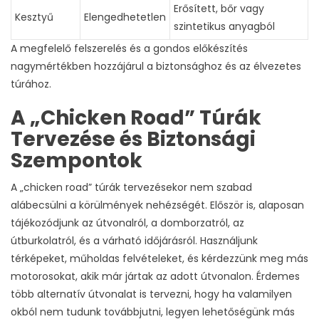
Erősített, bőr vagy
Kesztyű
Elengedhetetlen
szintetikus anyagból
A megfelelő felszerelés és a gondos előkészítés
nagymértékben hozzájárul a biztonsághoz és az élvezetes
túrához.
A „Chicken Road” Túrák
Tervezése és Biztonsági
Szempontok
A „chicken road” túrák tervezésekor nem szabad
alábecsülni a körülmények nehézségét. Először is, alaposan
tájékozódjunk az útvonalról, a domborzatról, az
útburkolatról, és a várható időjárásról. Használjunk
térképeket, műholdas felvételeket, és kérdezzünk meg más
motorosokat, akik már jártak az adott útvonalon. Érdemes
több alternatív útvonalat is tervezni, hogy ha valamilyen
okból nem tudunk továbbjutni, legyen lehetőségünk más