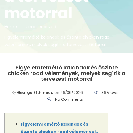
motorral
Home
Uncategorized
Figyelemreméltó kalandok és őszinte chicken road
vélemények, melyek segítik a tervezést motorral
Figyelemreméltó kalandok és őszinte
chicken road vélemények, melyek segítik a
tervezést motorral
By
George Efthimiou
on
26/06/2026
36 Views
No Comments
Figyelemreméltó kalandok és
őszinte chicken road vélemények,