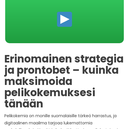
Erinomainen strategia
ja prontobet – kuinka
maksimoida
pelikokemuksesi
tänään
Pelikokemia on monille suomalaisille tärkeä harrastus, ja
digitaalinen maailma tarjoaa lukemattomia