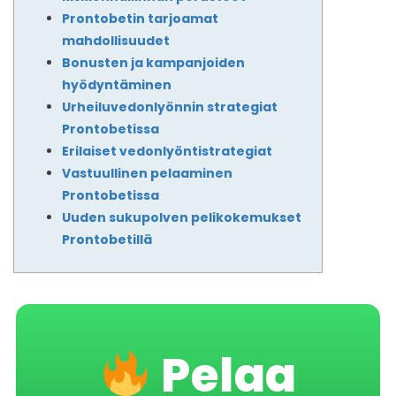
Prontobetin tarjoamat
mahdollisuudet
Bonusten ja kampanjoiden
hyödyntäminen
Urheiluvedonlyönnin strategiat
Prontobetissa
Erilaiset vedonlyöntistrategiat
Vastuullinen pelaaminen
Prontobetissa
Uuden sukupolven pelikokemukset
Prontobetillä
Pelaa