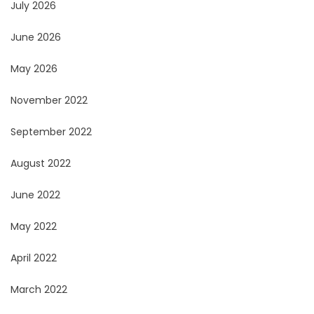
July 2026
June 2026
May 2026
November 2022
September 2022
August 2022
June 2022
May 2022
April 2022
March 2022