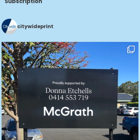
Subscription
citywideprint