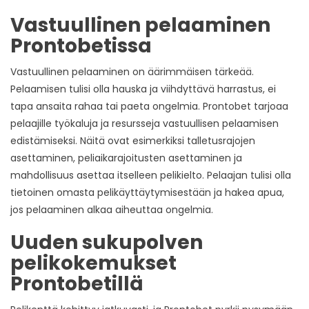
Vastuullinen pelaaminen
Prontobetissa
Vastuullinen pelaaminen on äärimmäisen tärkeää.
Pelaamisen tulisi olla hauska ja viihdyttävä harrastus, ei
tapa ansaita rahaa tai paeta ongelmia. Prontobet tarjoaa
pelaajille työkaluja ja resursseja vastuullisen pelaamisen
edistämiseksi. Näitä ovat esimerkiksi talletusrajojen
asettaminen, peliaikarajoitusten asettaminen ja
mahdollisuus asettaa itselleen pelikielto. Pelaajan tulisi olla
tietoinen omasta pelikäyttäytymisestään ja hakea apua,
jos pelaaminen alkaa aiheuttaa ongelmia.
Uuden sukupolven
pelikokemukset
Prontobetillä