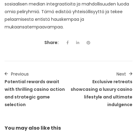
sosiaalisen median integraatioita ja mahdollisuuden luoda
omia peliryhmiä. Tämä edistää yhteisöllisyyttä ja tekee
pelaamisesta entistä hauskempaa ja
mukaansatempaavampaa.
Share:
Previous
Next
Potential rewards await
Exclusive retreats
with thrilling casino action
showcasing a luxury casino
and strategic game
lifestyle and ultimate
selection
indulgence
You may also
like this