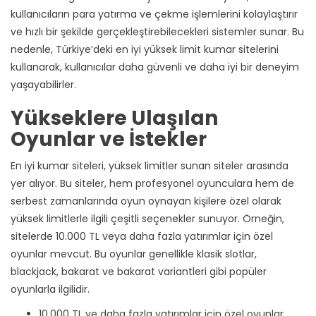
kullanıcıların para yatırma ve çekme işlemlerini kolaylaştırır
ve hızlı bir şekilde gerçekleştirebilecekleri sistemler sunar. Bu
nedenle, Türkiye’deki en iyi yüksek limit kumar sitelerini
kullanarak, kullanıcılar daha güvenli ve daha iyi bir deneyim
yaşayabilirler.
Yükseklere Ulaşılan
Oyunlar ve İstekler
En iyi kumar siteleri, yüksek limitler sunan siteler arasında
yer alıyor. Bu siteler, hem profesyonel oyunculara hem de
serbest zamanlarında oyun oynayan kişilere özel olarak
yüksek limitlerle ilgili çeşitli seçenekler sunuyor. Örneğin,
sitelerde 10.000 TL veya daha fazla yatırımlar için özel
oyunlar mevcut. Bu oyunlar genellikle klasik slotlar,
blackjack, bakarat ve bakarat variantleri gibi popüler
oyunlarla ilgilidir.
10.000 TL ve daha fazla yatırımlar için özel oyunlar