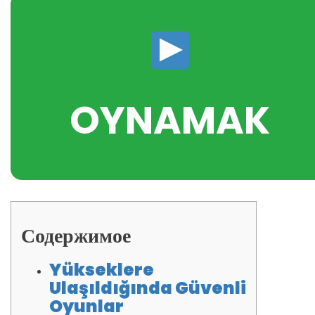
OYNAMAK
Содержимое
Yükseklere
Ulaşıldığında Güvenli
Oyunlar