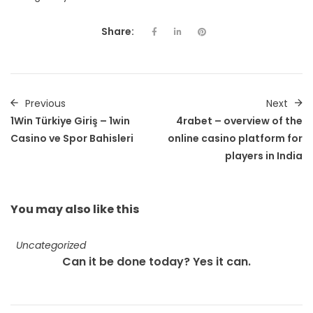
Share:
Previous
Next
1Win Türkiye Giriş – 1win
4rabet – overview of the
Casino ve Spor Bahisleri
online casino platform for
players in India
You may also
like this
Uncategorized
Can it be done today? Yes it can.