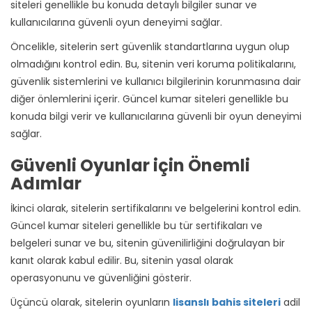
siteleri genellikle bu konuda detaylı bilgiler sunar ve
kullanıcılarına güvenli oyun deneyimi sağlar.
Öncelikle, sitelerin sert güvenlik standartlarına uygun olup
olmadığını kontrol edin. Bu, sitenin veri koruma politikalarını,
güvenlik sistemlerini ve kullanıcı bilgilerinin korunmasına dair
diğer önlemlerini içerir. Güncel kumar siteleri genellikle bu
konuda bilgi verir ve kullanıcılarına güvenli bir oyun deneyimi
sağlar.
Güvenli Oyunlar için Önemli
Adımlar
İkinci olarak, sitelerin sertifikalarını ve belgelerini kontrol edin.
Güncel kumar siteleri genellikle bu tür sertifikaları ve
belgeleri sunar ve bu, sitenin güvenilirliğini doğrulayan bir
kanıt olarak kabul edilir. Bu, sitenin yasal olarak
operasyonunu ve güvenliğini gösterir.
Üçüncü olarak, sitelerin oyunların
lisanslı bahis siteleri
adil