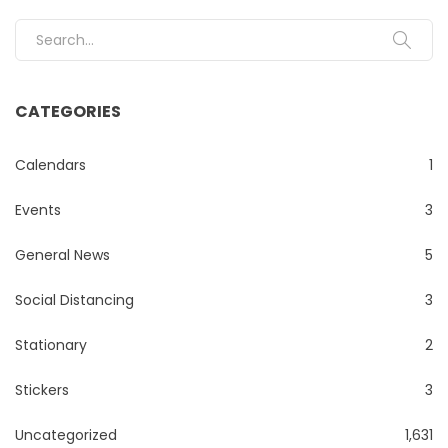
Search for:
CATEGORIES
Calendars
1
Events
3
General News
5
Social Distancing
3
Stationary
2
Stickers
3
Uncategorized
1,631