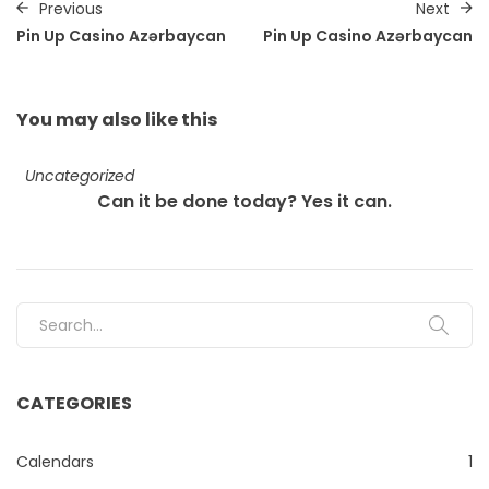
Previous
Next
Pin Up Casino Azərbaycan
Pin Up Casino Azərbaycan
You may also
like this
Uncategorized
Can it be done today? Yes it can.
Search for:
CATEGORIES
Calendars
1