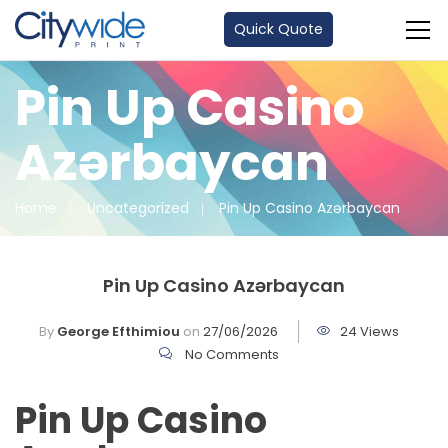
Quick Quote
Pin Up Casino
Azərbaycan
Home
Uncategorized
Pin Up Casino Azərbaycan
Pin Up Casino Azərbaycan
By
George Efthimiou
on
27/06/2026
24 Views
No Comments
Pin Up Casino