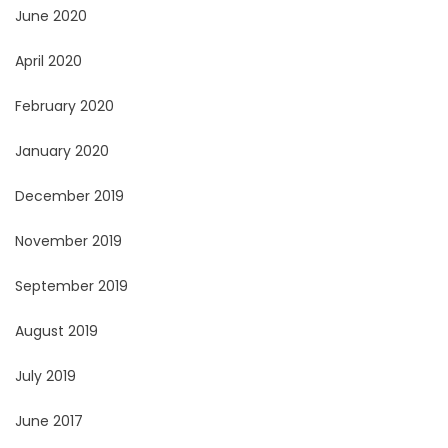
June 2020
April 2020
February 2020
January 2020
December 2019
November 2019
September 2019
August 2019
July 2019
June 2017