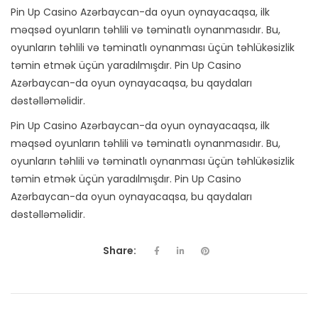
Pin Up Casino Azərbaycan-da oyun oynayacaqsa, ilk
məqsəd oyunların təhlili və təminatlı oynanmasıdır. Bu,
oyunların təhlili və təminatlı oynanması üçün təhlükəsizlik
təmin etmək üçün yaradılmışdır. Pin Up Casino
Azərbaycan-da oyun oynayacaqsa, bu qaydaları
dəstəlləməlidir.
Pin Up Casino Azərbaycan-da oyun oynayacaqsa, ilk
məqsəd oyunların təhlili və təminatlı oynanmasıdır. Bu,
oyunların təhlili və təminatlı oynanması üçün təhlükəsizlik
təmin etmək üçün yaradılmışdır. Pin Up Casino
Azərbaycan-da oyun oynayacaqsa, bu qaydaları
dəstəlləməlidir.
Share: