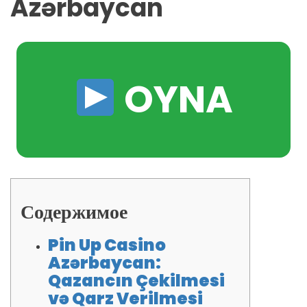
Azərbaycan
OYNA
Содержимое
Pin Up Casino
Azərbaycan:
Qazancın Çekilmesi
və Qarz Verilmesi