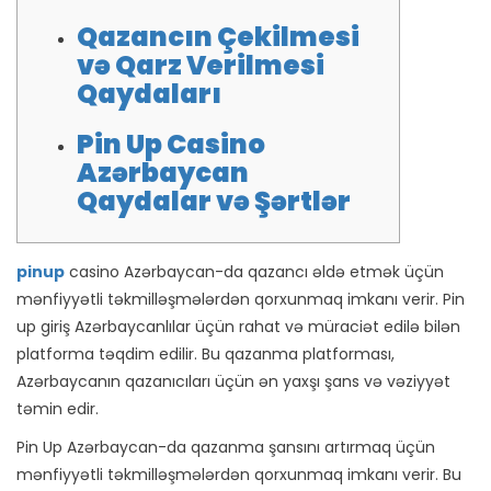
Qazancın Çekilmesi
və Qarz Verilmesi
Qaydaları
Pin Up Casino
Azərbaycan
Qaydalar və Şərtlər
pinup
casino Azərbaycan-da qazancı əldə etmək üçün
mənfiyyətli təkmilləşmələrdən qorxunmaq imkanı verir. Pin
up giriş Azərbaycanlılar üçün rahat və müraciət edilə bilən
platforma təqdim edilir. Bu qazanma platforması,
Azərbaycanın qazanıcıları üçün ən yaxşı şans və vəziyyət
təmin edir.
Pin Up Azərbaycan-da qazanma şansını artırmaq üçün
mənfiyyətli təkmilləşmələrdən qorxunmaq imkanı verir. Bu