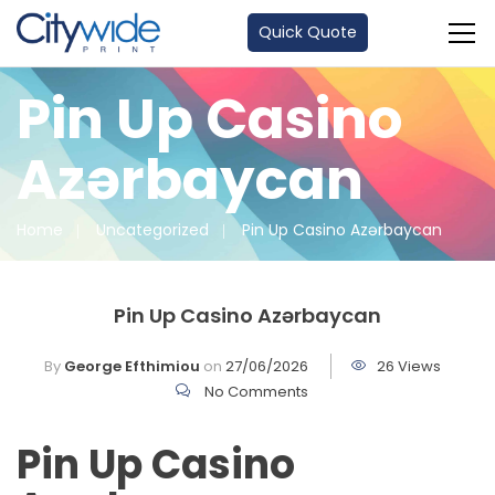
Quick Quote
Pin Up Casino
Azərbaycan
Home
Uncategorized
Pin Up Casino Azərbaycan
Pin Up Casino Azərbaycan
By
George Efthimiou
on
27/06/2026
26 Views
No Comments
Pin Up Casino