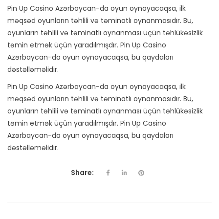
Pin Up Casino Azərbaycan-da oyun oynayacaqsa, ilk
məqsəd oyunların təhlili və təminatlı oynanmasıdır. Bu,
oyunların təhlili və təminatlı oynanması üçün təhlükəsizlik
təmin etmək üçün yaradılmışdır. Pin Up Casino
Azərbaycan-da oyun oynayacaqsa, bu qaydaları
dəstəlləməlidir.
Pin Up Casino Azərbaycan-da oyun oynayacaqsa, ilk
məqsəd oyunların təhlili və təminatlı oynanmasıdır. Bu,
oyunların təhlili və təminatlı oynanması üçün təhlükəsizlik
təmin etmək üçün yaradılmışdır. Pin Up Casino
Azərbaycan-da oyun oynayacaqsa, bu qaydaları
dəstəlləməlidir.
Share: