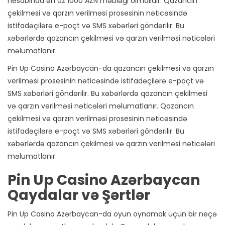
hesabında ən az 1000 AZN məbləği olmalıdır. Qazancın
çekilmesi və qarzın verilməsi prosesinin nəticəsində
istifadəçilərə e-poçt və SMS xəbərləri göndərilir. Bu
xəbərlərdə qazancın çekilmesi və qarzın verilməsi nəticələri
məlumatlanır.
Pin Up Casino Azərbaycan-da qazancın çekilmesi və qarzın
verilməsi prosesinin nəticəsində istifadəçilərə e-poçt və
SMS xəbərləri göndərilir. Bu xəbərlərdə qazancın çekilmesi
və qarzın verilməsi nəticələri məlumatlanır. Qazancın
çekilmesi və qarzın verilməsi prosesinin nəticəsində
istifadəçilərə e-poçt və SMS xəbərləri göndərilir. Bu
xəbərlərdə qazancın çekilmesi və qarzın verilməsi nəticələri
məlumatlanır.
Pin Up Casino Azərbaycan
Qaydalar və Şərtlər
Pin Up Casino Azərbaycan-da oyun oynamak üçün bir neçə