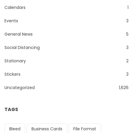
Calendars
1
Events
3
General News
5
Social Distancing
3
Stationary
2
Stickers
3
Uncategorized
1,626
TAGS
Bleed
Business Cards
File Format