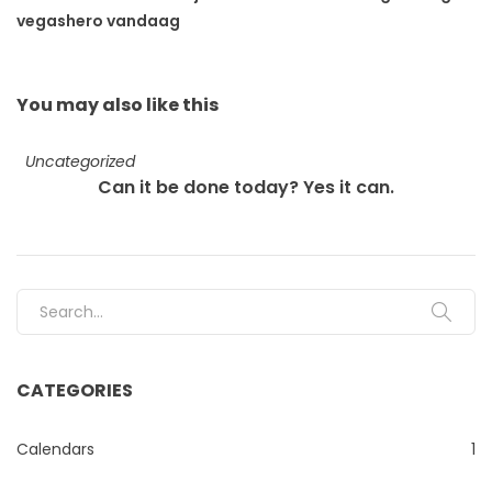
vegashero vandaag
You may also
like this
Uncategorized
Can it be done today? Yes it can.
Search for:
CATEGORIES
Calendars
1