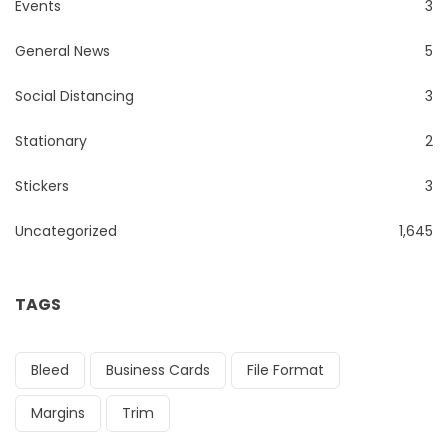
Events
3
General News
5
Social Distancing
3
Stationary
2
Stickers
3
Uncategorized
1,645
TAGS
Bleed
Business Cards
File Format
Margins
Trim