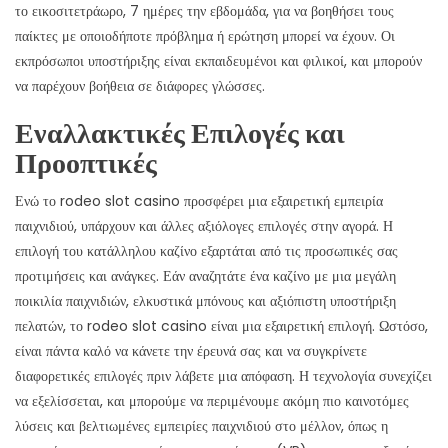
το εικοσιτετράωρο, 7 ημέρες την εβδομάδα, για να βοηθήσει τους
παίκτες με οποιοδήποτε πρόβλημα ή ερώτηση μπορεί να έχουν. Οι
εκπρόσωποι υποστήριξης είναι εκπαιδευμένοι και φιλικοί, και μπορούν
να παρέχουν βοήθεια σε διάφορες γλώσσες.
Εναλλακτικές Επιλογές και
Προοπτικές
Ενώ το rodeo slot casino προσφέρει μια εξαιρετική εμπειρία
παιχνιδιού, υπάρχουν και άλλες αξιόλογες επιλογές στην αγορά. Η
επιλογή του κατάλληλου καζίνο εξαρτάται από τις προσωπικές σας
προτιμήσεις και ανάγκες. Εάν αναζητάτε ένα καζίνο με μια μεγάλη
ποικιλία παιχνιδιών, ελκυστικά μπόνους και αξιόπιστη υποστήριξη
πελατών, το rodeo slot casino είναι μια εξαιρετική επιλογή. Ωστόσο,
είναι πάντα καλό να κάνετε την έρευνά σας και να συγκρίνετε
διαφορετικές επιλογές πριν λάβετε μια απόφαση. Η τεχνολογία συνεχίζει
να εξελίσσεται, και μπορούμε να περιμένουμε ακόμη πιο καινοτόμες
λύσεις και βελτιωμένες εμπειρίες παιχνιδιού στο μέλλον, όπως η