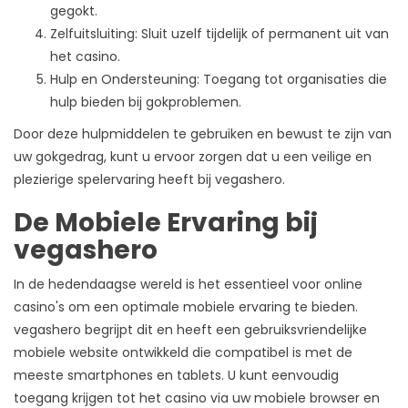
gegokt.
Zelfuitsluiting: Sluit uzelf tijdelijk of permanent uit van
het casino.
Hulp en Ondersteuning: Toegang tot organisaties die
hulp bieden bij gokproblemen.
Door deze hulpmiddelen te gebruiken en bewust te zijn van
uw gokgedrag, kunt u ervoor zorgen dat u een veilige en
plezierige spelervaring heeft bij vegashero.
De Mobiele Ervaring bij
vegashero
In de hedendaagse wereld is het essentieel voor online
casino's om een optimale mobiele ervaring te bieden.
vegashero begrijpt dit en heeft een gebruiksvriendelijke
mobiele website ontwikkeld die compatibel is met de
meeste smartphones en tablets. U kunt eenvoudig
toegang krijgen tot het casino via uw mobiele browser en