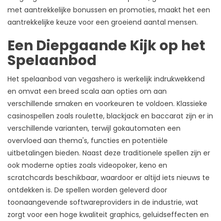
met aantrekkelijke bonussen en promoties, maakt het een
aantrekkelijke keuze voor een groeiend aantal mensen.
Een Diepgaande Kijk op het
Spelaanbod
Het spelaanbod van vegashero is werkelijk indrukwekkend
en omvat een breed scala aan opties om aan
verschillende smaken en voorkeuren te voldoen. Klassieke
casinospellen zoals roulette, blackjack en baccarat zijn er in
verschillende varianten, terwijl gokautomaten een
overvloed aan thema's, functies en potentiële
uitbetalingen bieden. Naast deze traditionele spellen zijn er
ook moderne opties zoals videopoker, keno en
scratchcards beschikbaar, waardoor er altijd iets nieuws te
ontdekken is. De spellen worden geleverd door
toonaangevende softwareproviders in de industrie, wat
zorgt voor een hoge kwaliteit graphics, geluidseffecten en