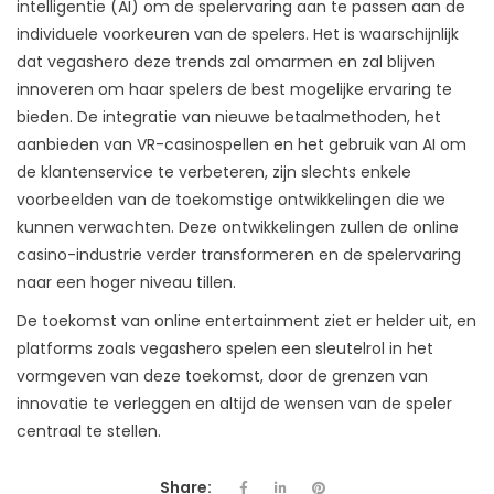
intelligentie (AI) om de spelervaring aan te passen aan de
individuele voorkeuren van de spelers. Het is waarschijnlijk
dat vegashero deze trends zal omarmen en zal blijven
innoveren om haar spelers de best mogelijke ervaring te
bieden. De integratie van nieuwe betaalmethoden, het
aanbieden van VR-casinospellen en het gebruik van AI om
de klantenservice te verbeteren, zijn slechts enkele
voorbeelden van de toekomstige ontwikkelingen die we
kunnen verwachten. Deze ontwikkelingen zullen de online
casino-industrie verder transformeren en de spelervaring
naar een hoger niveau tillen.
De toekomst van online entertainment ziet er helder uit, en
platforms zoals vegashero spelen een sleutelrol in het
vormgeven van deze toekomst, door de grenzen van
innovatie te verleggen en altijd de wensen van de speler
centraal te stellen.
Share: