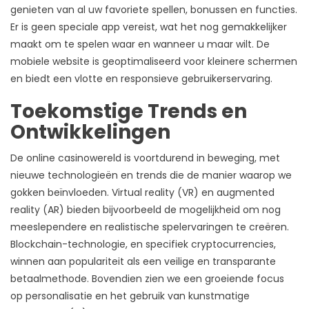
genieten van al uw favoriete spellen, bonussen en functies.
Er is geen speciale app vereist, wat het nog gemakkelijker
maakt om te spelen waar en wanneer u maar wilt. De
mobiele website is geoptimaliseerd voor kleinere schermen
en biedt een vlotte en responsieve gebruikerservaring.
Toekomstige Trends en
Ontwikkelingen
De online casinowereld is voortdurend in beweging, met
nieuwe technologieën en trends die de manier waarop we
gokken beïnvloeden. Virtual reality (VR) en augmented
reality (AR) bieden bijvoorbeeld de mogelijkheid om nog
meeslependere en realistische spelervaringen te creëren.
Blockchain-technologie, en specifiek cryptocurrencies,
winnen aan populariteit als een veilige en transparante
betaalmethode. Bovendien zien we een groeiende focus
op personalisatie en het gebruik van kunstmatige