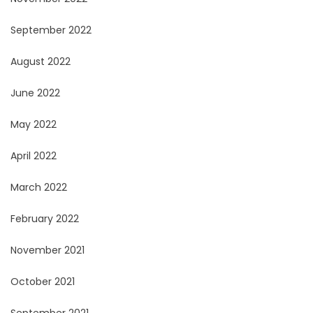
September 2022
August 2022
June 2022
May 2022
April 2022
March 2022
February 2022
November 2021
October 2021